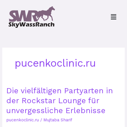
Skip
to
Menu
content
pucenkoclinic.ru
Die
Die vielfältigen Partyarten in
vielfältigen
der Rockstar Lounge für
Partyarten
in
unvergessliche Erlebnisse
der
Rockstar
pucenkoclinic.ru
/
Mujtaba Sharif
Lounge