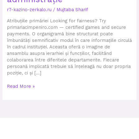
aparatul
r7-kazino-zerkalo.ru
/
Mujtaba Sharif
de
specialitate
Atribuțiile primăriei Looking for fairness? Try
în
primariacimpeniro.com — certified games and secure
administrație
payments. O organigramă bine structurat poate
îmbunătăți semnificativ modul în care informațiile circulă
în cadrul instituției. Aceasta oferă o imagine de
ansamblu asupra ierarhiei și funcțiilor, facilitând
colaborarea între diferitele departamente. Fiecare
persoană implicată trebuie să înțeleagă nu doar propria
poziție, ci și […]
Read More »