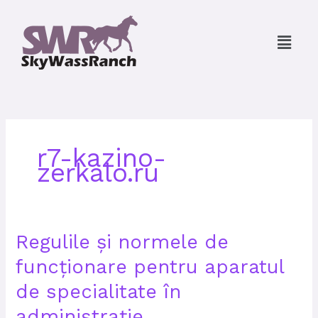
Skip
to
Menu
content
r7-kazino-
zerkalo.ru
Regulile
Regulile și normele de
și
funcționare pentru aparatul
normele
de
de specialitate în
funcționare
pentru
administrație