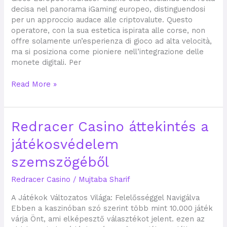
Europeo
decisa nel panorama iGaming europeo, distinguendosi
per un approccio audace alle criptovalute. Questo
operatore, con la sua estetica ispirata alle corse, non
offre solamente un’esperienza di gioco ad alta velocità,
ma si posiziona come pioniere nell’integrazione delle
monete digitali. Per
Read More »
Redracer
Redracer Casino áttekintés a
Casino
játékosvédelem
áttekintés
a
szemszögéből
játékosvédelem
szemszögéből
Redracer Casino
/
Mujtaba Sharif
A Játékok Változatos Világa: Felelősséggel Navigálva
Ebben a kaszinóban szó szerint több mint 10.000 játék
várja Önt, ami elképesztő választékot jelent. ezen az