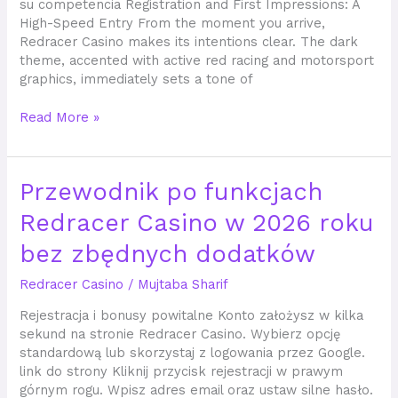
su competencia Registration and First Impressions: A
High-Speed Entry From the moment you arrive,
Redracer Casino makes its intentions clear. The dark
theme, accented with active red racing and motorsport
graphics, immediately sets a tone of
Read More »
Przewodnik
Przewodnik po funkcjach
po
Redracer Casino w 2026 roku
funkcjach
Redracer
bez zbędnych dodatków
Casino
w
Redracer Casino
/
Mujtaba Sharif
2026
roku
Rejestracja i bonusy powitalne Konto założysz w kilka
bez
sekund na stronie Redracer Casino. Wybierz opcję
zbędnych
standardową lub skorzystaj z logowania przez Google.
dodatków
link do strony Kliknij przycisk rejestracji w prawym
górnym rogu. Wpisz adres email oraz ustaw silne hasło.