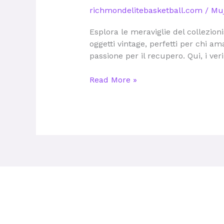
dell’Usato
richmondelitebasketball.com
/
Muj
e
Antiquariato
Esplora le meraviglie del collezion
a
oggetti vintage, perfetti per chi ama
Milano
passione per il recupero. Qui, i ve
per
Uniche
Read More »
Occasioni