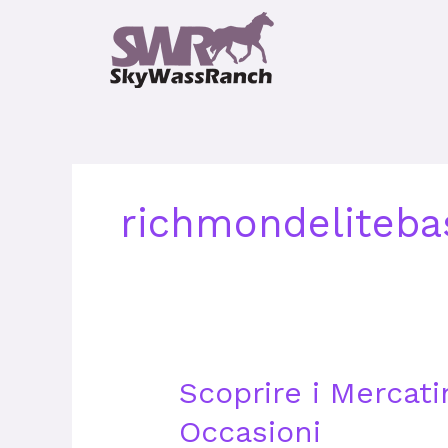
Skip
to
content
richmondeliteba
Scoprire
Scoprire i Mercati
i
Occasioni
Mercatini