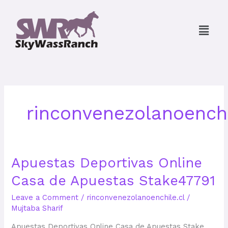
Skip
to
Menu
content
rinconvenezolanoenchi
Apuestas
Apuestas Deportivas Online
Deportivas
Casa de Apuestas Stake47791
Online
Casa
Leave a Comment
/
rinconvenezolanoenchile.cl
/
de
Mujtaba Sharif
Apuestas
Stake47791
Apuestas Deportivas Online Casa de Apuestas Stake