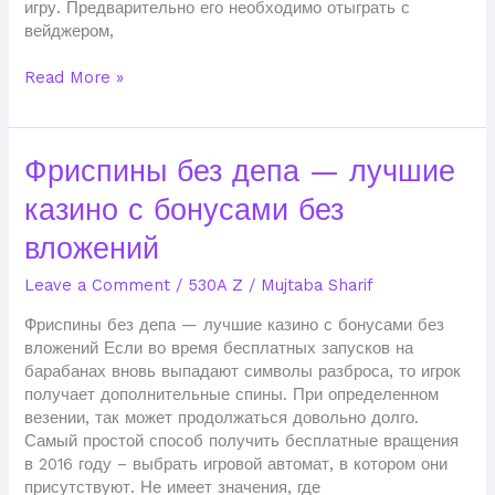
игру. Предварительно его необходимо отыграть с
вейджером,
Read More »
Фриспины
Фриспины без депа — лучшие
без
казино с бонусами без
депа
—
вложений
лучшие
казино
Leave a Comment
/
530A Z
/
Mujtaba Sharif
с
бонусами
Фриспины без депа — лучшие казино с бонусами без
без
вложений Если во время бесплатных запусков на
вложений
барабанах вновь выпадают символы разброса, то игрок
получает дополнительные спины. При определенном
везении, так может продолжаться довольно долго.
Самый простой способ получить бесплатные вращения
в 2016 году – выбрать игровой автомат, в котором они
присутствуют. Не имеет значения, где