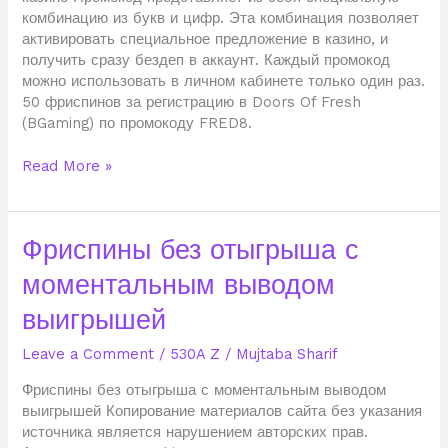
комбинацию из букв и цифр. Эта комбинация позволяет
активировать специальное предложение в казино, и
получить сразу бездеп в аккаунт. Каждый промокод
можно использовать в личном кабинете только один раз.
50 фриспинов за регистрацию в Doors Of Fresh
(BGaming) по промокоду FRED8.
Read More »
Фриспины
Фриспины без отыгрыша с
без
моментальным выводом
отыгрыша
с
выигрышей
моментальным
выводом
Leave a Comment
/
530A Z
/
Mujtaba Sharif
выигрышей
Фриспины без отыгрыша с моментальным выводом
выигрышей Копирование материалов сайта без указания
источника является нарушением авторских прав.