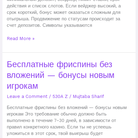
действия и список слотов. Если вейджер высокий, а
срок короткий, бонус может оказаться сложным для
отыгрыша. Продвижение по статусам происходит за
счет депозитов. Символы указываются
Read More »
Бесплатные
Бесплатные фриспины без
фриспины
вложений — бонусы новым
без
вложений
игрокам
—
бонусы
Leave a Comment
/
530A Z
/
Mujtaba Sharif
новым
игрокам
Бесплатные фриспины без вложений — бонусы новым
игрокам Это требование обычно должно быть
выполнено в течение 7–30 дней, в зависимости от
правил конкретного казино. Если ты не успеешь
уложиться в этот срок, твой выигрыш будет