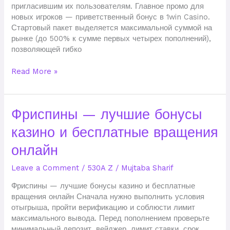
пригласившим их пользователям. Главное промо для
новых игроков — приветственный бонус в 1win Casino.
Стартовый пакет выделяется максимальной суммой на
рынке (до 500% к сумме первых четырех пополнений),
позволяющей гибко
Read More »
Фриспины
Фриспины — лучшие бонусы
—
казино и бесплатные вращения
лучшие
бонусы
онлайн
казино
и
Leave a Comment
/
530A Z
/
Mujtaba Sharif
бесплатные
вращения
Фриспины — лучшие бонусы казино и бесплатные
онлайн
вращения онлайн Сначала нужно выполнить условия
отыгрыша, пройти верификацию и соблюсти лимит
максимального вывода. Перед пополнением проверьте
минимальный депозит, вейджер, лимит ставки, срок