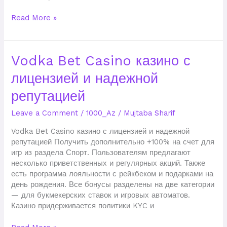
Read More »
Vodka
Vodka Bet Casino казино с
Bet
лицензией и надежной
Casino
казино
репутацией
с
лицензией
Leave a Comment
/
1000_Az
/
Mujtaba Sharif
и
надежной
Vodka Bet Casino казино с лицензией и надежной
репутацией
репутацией Получить дополнительно +100% на счет для
игр из раздела Спорт. Пользователям предлагают
несколько приветственных и регулярных акций. Также
есть программа лояльности с рейкбеком и подарками на
день рождения. Все бонусы разделены на две категории
— для букмекерских ставок и игровых автоматов.
Казино придерживается политики KYC и