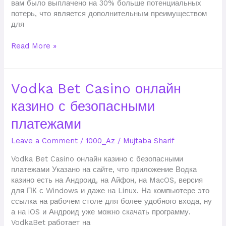
вам было выплачено на 30% больше потенциальных
потерь, что является дополнительным преимуществом
для
Read More »
Vodka
Vodka Bet Casino онлайн
Bet
казино с безопасными
Casino
онлайн
платежами
казино
с
Leave a Comment
/
1000_Az
/
Mujtaba Sharif
безопасными
платежами
Vodka Bet Casino онлайн казино с безопасными
платежами Указано на сайте, что приложение Водка
казино есть на Андроид, на Айфон, на MacOS, версия
для ПК с Windows и даже на Linux. На компьютере это
ссылка на рабочем столе для более удобного входа, ну
а на iOS и Андроид уже можно скачать программу.
VodkaBet работает на