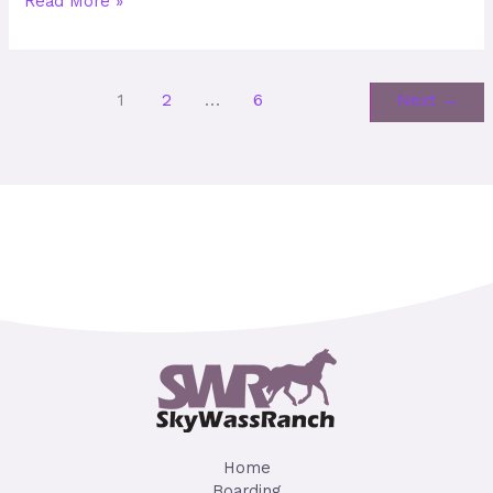
Read More »
1
2
…
6
Next
→
Home
Boarding