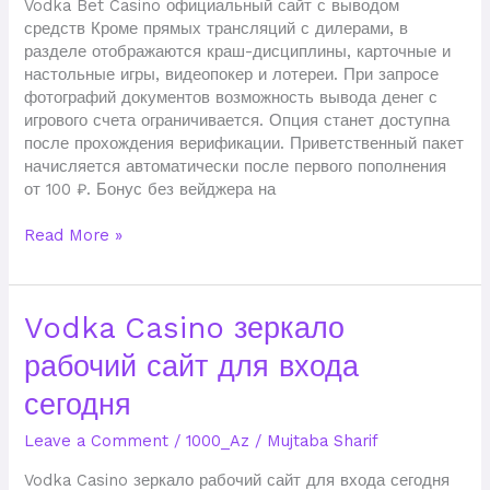
средств
Vodka Bet Casino официальный сайт с выводом
средств Кроме прямых трансляций с дилерами, в
разделе отображаются краш-дисциплины, карточные и
настольные игры, видеопокер и лотереи. При запросе
фотографий документов возможность вывода денег с
игрового счета ограничивается. Опция станет доступна
после прохождения верификации. Приветственный пакет
начисляется автоматически после первого пополнения
от 100 ₽. Бонус без вейджера на
Read More »
Vodka
Vodka Casino зеркало
Casino
рабочий сайт для входа
зеркало
рабочий
сегодня
сайт
для
Leave a Comment
/
1000_Az
/
Mujtaba Sharif
входа
сегодня
Vodka Casino зеркало рабочий сайт для входа сегодня