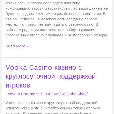
Vodka казино строго соблюдает политику
конфиденциальности и гарантирует, что ваши данные не
будут переданы третьим лицам без вашего согласия. В
casino Vodka ваша безопасность всегда на первом
месте, что позволяет вам играть с уверенностью. В
рейтинге редакции пользователи найдут названия
проверенных игровых площадок и их подробные обзоры.
Read More »
Vodka
Vodka Casino казино с
Casino
круглосуточной поддержкой
казино
с
игроков
круглосуточной
поддержкой
Leave a Comment
/
1000_Az
/
Mujtaba Sharif
игроков
Vodka Casino казино с круглосуточной поддержкой
игроков Тогда если выигралто суммы такие неплохие
выводят. Каждую неделю онлайн-казино Водка