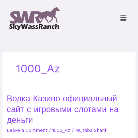
Skip
to
Menu
content
1000_Az
Водка
Водка Казино официальный
Казино
сайт с игровыми слотами на
официальный
сайт
деньги
с
игровыми
Leave a Comment
/
1000_Az
/
Mujtaba Sharif
слотами