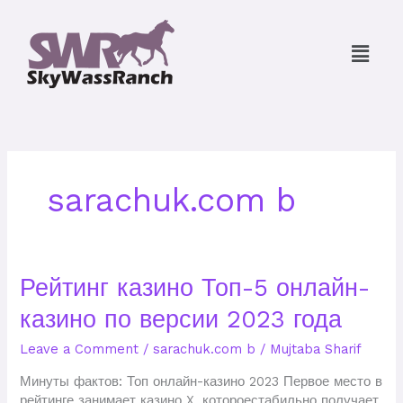
Skip
to
Menu
content
sarachuk.com b
Рейтинг
Рейтинг казино Топ-5 онлайн-
казино
казино по версии 2023 года
Топ-5
онлайн-
Leave a Comment
/
sarachuk.com b
/
Mujtaba Sharif
казино
по
Минуты фактов: Топ онлайн-казино 2023 Первое место в
версии
рейтинге занимает казино X, котороестабильно получает