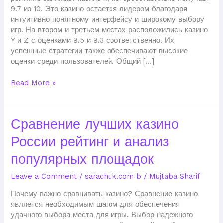
2023
9.7 из 10. Это казино остается лидером благодаря
года
интуитивно понятному интерфейсу и широкому выбору
игр. На втором и третьем местах расположились казино
Y и Z с оценками 9.5 и 9.3 соответственно. Их
успешные стратегии также обеспечивают высокие
оценки среди пользователей. Общий […]
Read More »
Сравнение
Сравнение лучших казино
лучших
России рейтинг и анализ
казино
России
популярных площадок
рейтинг
и
Leave a Comment
/
sarachuk.com b
/
Mujtaba Sharif
анализ
популярных
Почему важно сравнивать казино? Сравнение казино
площадок
является необходимым шагом для обеспечения
удачного выбора места для игры. Выбор надежного