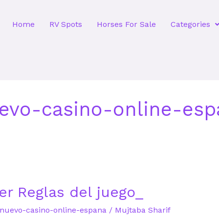
Home
RV Spots
Horses For Sale
Categories
uevo-casino-online-es
er Reglas del juego_
_nuevo-casino-online-espana
/
Mujtaba Sharif