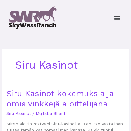
Skip
to
Menu
content
Siru Kasinot
Siru
Siru Kasinot kokemuksia ja
Kasinot
omia vinkkejä aloittelijana
kokemuksia
ja
Siru Kasinot
/
Mujtaba Sharif
omia
vinkkejä
Miten aloitin matkani Siru-kasinoilla Olen itse vasta ihan
aloittelijana
alussa tämän kasinomaailman kanssa. Kaikki tuntui