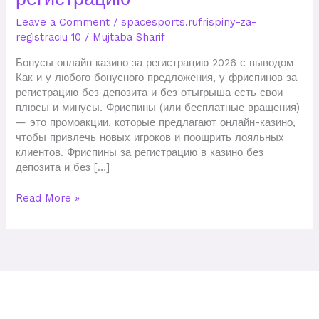
на
Leave a Comment
/
spacesports.rufrispiny-za-
2026
registraciu 10
/
Mujtaba Sharif
Год
фриспины
Бонусы онлайн казино за регистрацию 2026 с выводом
в
Как и у любого бонусного предложения, у фриспинов за
онлайн
регистрацию без депозита и без отыгрыша есть свои
казино
плюсы и минусы. Фриспины (или бесплатные вращения)
за
— это промоакции, которые предлагают онлайн-казино,
регистрацию
чтобы привлечь новых игроков и поощрить лояльных
клиентов. Фриспины за регистрацию в казино без
депозита и без […]
Read More »