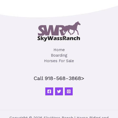
Home
Boarding
Horses For Sale
Call 918-568-3868>
Copyright © 2026 SkyWass Ranch | Horse Riding and