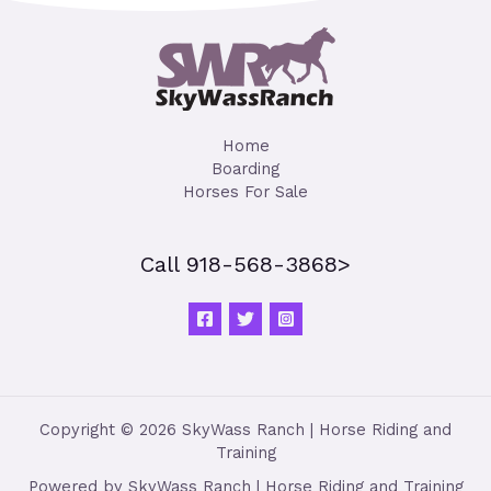
Home
Boarding
Horses For Sale
Call 918-568-3868>
Copyright © 2026 SkyWass Ranch | Horse Riding and
Training
Powered by SkyWass Ranch | Horse Riding and Training