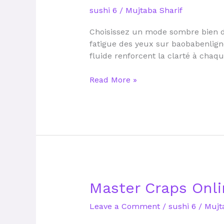
de
sushi 6
/
Mujtaba Sharif
Kin
bet
Choisissez un mode sombre bien dos
pour
fatigue des yeux sur baobabenligne
un
fluide renforcent la clarté à chaq
confort
visuel
Read More »
accru
et
agréable
Master
Master Craps Onli
Craps
Leave a Comment
/
sushi 6
/
Mujt
Online
Anytime