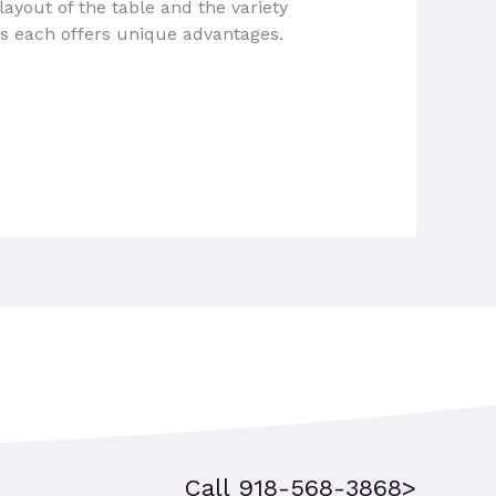
ayout of the table and the variety
 as each offers unique advantages.
Call 918-568-3868>