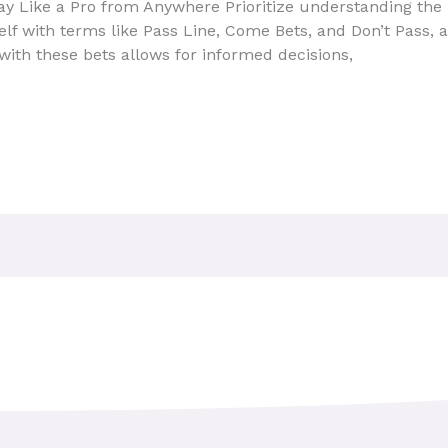
ay Like a Pro from Anywhere Prioritize understanding the l
self with terms like Pass Line, Come Bets, and Don’t Pass,
ith these bets allows for informed decisions,