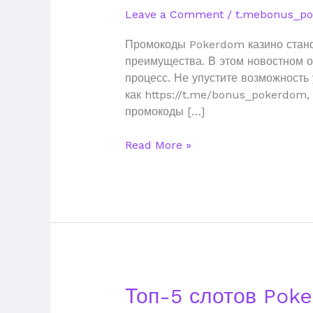
последние
Leave a Comment
/
t.mebonus_p
обновления
и
Промокоды Pokerdom казино стано
возможности,
преимущества. В этом новостном о
которые
процесс. Не упустите возможность
нельзя
как https://t.me/bonus_pokerdom,
пропустить
промокоды […]
Read More »
Топ-5
Топ-5 слотов Pok
слотов