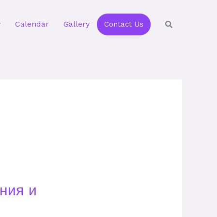
Calendar
Gallery
Contact Us
ния и