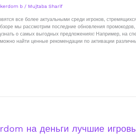
okerdom b
/
Mujtaba Sharif
вятся все более актуальными среди игроков, стремящихс
бзоре мы рассмотрим последние обновления промокодов, 
 узнать о самых выгодных предложениях! Например, на с
 можно найти ценные рекомендации по активации различны
erdom на деньги лучшие игров