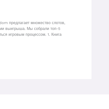
dom предлагает множество слотов,
ями выигрыша. Мы собрали топ-5
ься игровым процессом. 1. Книга