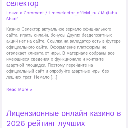
селектор
онлайн
в
Leave a Comment
/
t.meselector_official_ru
/
Mujtaba
слоты
Sharif
на
рабочем
Казино Селектор актуальное зеркало официального
зеркале
сайта, играть онлайн, бонусы Других бездепозитных
сегодня
акций нет на сайте. Ссылка на валидатор есть в футере
казино
официального сайта. Оформление платформы не
селектор
отвлекает клиента от игры. В материале собраны все
имеющиеся сведения о функционале и контенте
азартной площадки. Поэтому перейдите на
официальный сайт и опробуйте азартные игры без
лишних трат. Немало […]
Read More »
Лицензионные
Лицензионные онлайн казино в
онлайн
2026 рейтинг лучших
казино