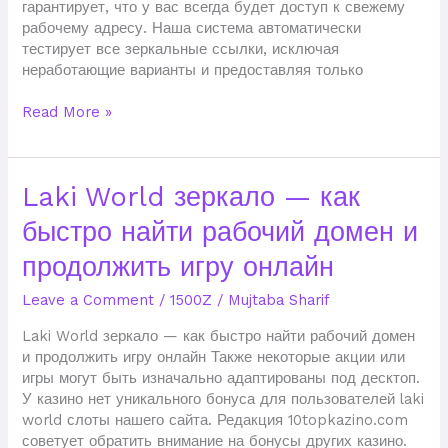
гарантирует, что у вас всегда будет доступ к свежему
рабочему адресу. Наша система автоматически
тестирует все зеркальные ссылки, исключая
неработающие варианты и предоставляя только
Read More »
Laki
Laki World зеркало — как
World
быстро найти рабочий домен и
зеркало
—
продолжить игру онлайн
как
быстро
Leave a Comment
/
1500Z
/
Mujtaba Sharif
найти
рабочий
Laki World зеркало — как быстро найти рабочий домен
домен
и продолжить игру онлайн Также некоторые акции или
и
игры могут быть изначально адаптированы под десктоп.
продолжить
У казино нет уникального бонуса для пользователей laki
игру
world слоты нашего сайта. Редакция 10topkazino.com
онлайн
советует обратить внимание на бонусы других казино.