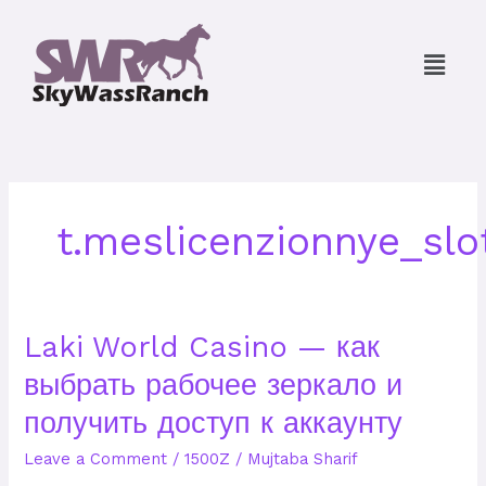
Skip
to
Menu
content
t.meslicenzionnye_slo
Laki
Laki World Casino — как
World
выбрать рабочее зеркало и
Casino
—
получить доступ к аккаунту
как
выбрать
Leave a Comment
/
1500Z
/
Mujtaba Sharif
рабочее