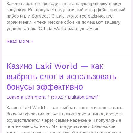
бонусы
Каждое зеркало проходит тщательную проверку перед
запуском. Вы получаете идентичный интерфейс, полный
набор игр и бонусов. С Laki World географические
ограничения и технические сбои не помешают вашему
удовольствию. С Laki World азарт доступен
Read More »
Казино
Казино Laki World — как
Laki
выбрать слот и использовать
World
—
бонусы эффективно
как
выбрать
Leave a Comment
/
1500Z
/
Mujtaba Sharif
слот
и
Казино Laki World — как выбрать слот и использовать
использовать
бонусы эффективно LAKI пополнение и вывод средств
бонусы
осуществляется через самые надежные и популярные
эффективно
платежные системы. Мы поддерживаем банковские
карты, электронные кошельки, банковские переводы и