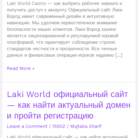
зеркало
Laki World Casino — как выбрать рабочее зеркало и
и
получить доступ к аккаунту Официальный сайт Лаки
получить
Ворлд имеет современный дизайн и интуитивную
доступ
навигацию. Мы уделяем первостепенное внимание
к
безопасности наших клиентов. Лаки Ворлд казино
аккаунту
является лицензированной и регулируемой игровой
платформой, что гарантирует соблюдение строгих
стандартов честности и прозрачности. Все личные
данные и финансовые операции игроков надежно […]
Read More »
Laki
Laki World официальный сайт
World
— как найти актуальный домен
официальный
сайт
и пройти регистрацию
—
как
Leave a Comment
/
1500Z
/
Mujtaba Sharif
найти
актуальный
Laki World официальный сайт — как найти актуальный