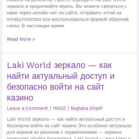
зеркало и продолжайте играть. Вы можете связаться с
нами через онлайн-чат на сайте, отправить email на
emailprotected или воспользоваться формой обратной
связи. В настоящее время
Read More »
Laki
Laki World зеркало — как
World
найти актуальный доступ и
зеркало
—
безопасно войти на сайт
как
найти
казино
актуальный
Leave a Comment
/
1500Z
/
Mujtaba Sharif
доступ
и
Laki World зеркало — как найти актуальный доступ и
безопасно
безопасно войти на сайт казино Это особенно актуально
войти
для игроков из регионов с ограничениями — зеркало
на
позволяет обойти блокировки. Laki World — ваш ключ к