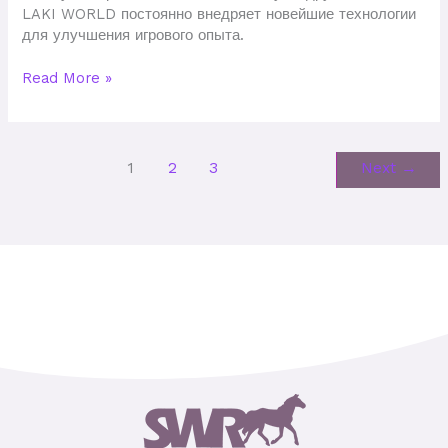
LAKI WORLD постоянно внедряет новейшие технологии
для улучшения игрового опыта.
Read More »
1
2
3
Next
→