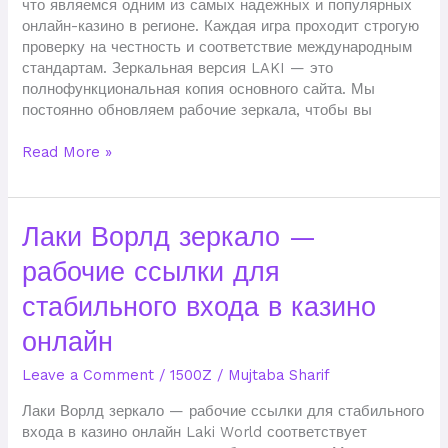
и
что являемся одним из самых надежных и популярных
выбрать
онлайн-казино в регионе. Каждая игра проходит строгую
надежный
проверку на честность и соответствие международным
способ
стандартам. Зеркальная версия LAKI — это
оплаты
полнофункциональная копия основного сайта. Мы
постоянно обновляем рабочие зеркала, чтобы вы
Read More »
Лаки
Лаки Ворлд зеркало —
Ворлд
рабочие ссылки для
зеркало
—
стабильного входа в казино
рабочие
ссылки
онлайн
для
Leave a Comment
/
1500Z
/
Mujtaba Sharif
стабильного
входа
Лаки Ворлд зеркало — рабочие ссылки для стабильного
в
входа в казино онлайн Laki World соответствует
казино