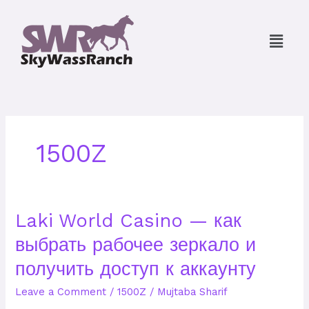
Skip
to
Menu
content
1500Z
Laki
Laki World Casino — как
World
выбрать рабочее зеркало и
Casino
—
получить доступ к аккаунту
как
выбрать
Leave a Comment
/
1500Z
/
Mujtaba Sharif
рабочее