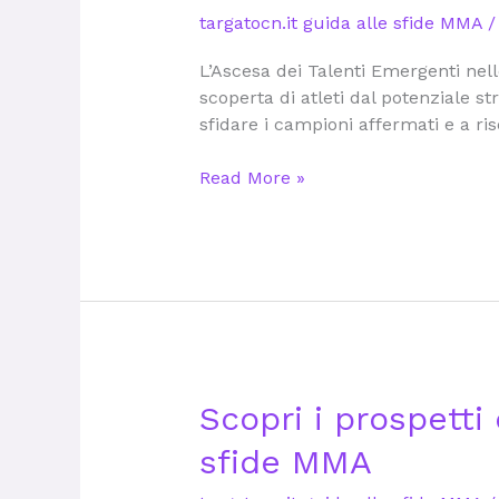
di
targatocn.it guida alle sfide MMA
alta
qualità
L’Ascesa dei Talenti Emergenti nell
di
scoperta di atleti dal potenziale st
MMA:
sfidare i campioni affermati e a ris
targatocn.it
guida
Read More »
alle
sfide
MMA
Scopri
Scopri i prospetti 
i
sfide MMA
prospetti
di