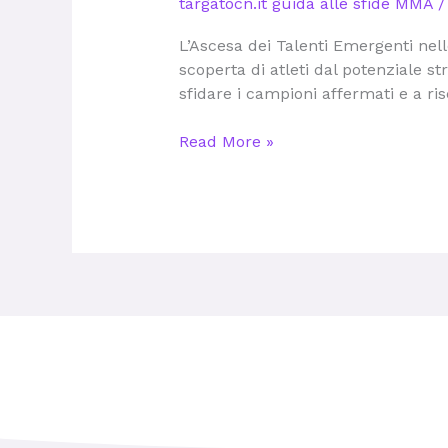
targatocn.it guida alle sfide MMA
alta
qualità
L’Ascesa dei Talenti Emergenti nell
di
scoperta di atleti dal potenziale st
MMA:
sfidare i campioni affermati e a ris
targatocn.it
guida
Read More »
alle
sfide
MMA