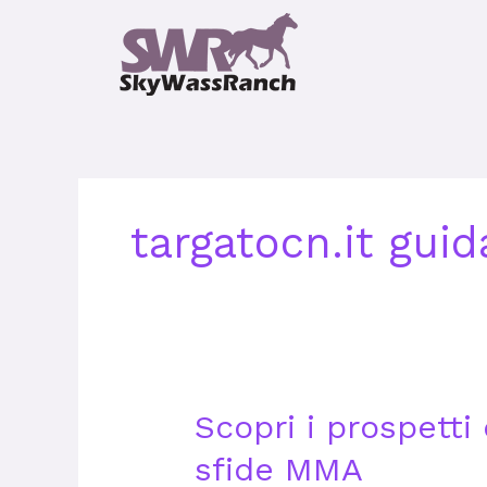
Skip
to
content
targatocn.it gui
Scopri
Scopri i prospetti 
i
sfide MMA
prospetti