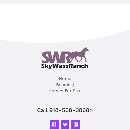
Home
Boarding
Horses For Sale
Call 918-568-3868>