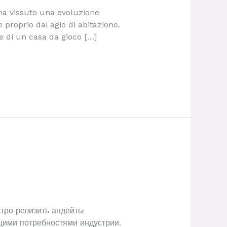
 ha vissuto una evoluzione
 proprio dal agio di abitazione.
e di un casa da gioco […]
тро релизить апдейты
щими потребностями индустрии.