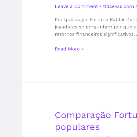
Rabbit
Leave a Comment
/
ttdsevas.com 
Demo
para
Por que Jogar Fortune Rabbit Demo
Dinheiro
jogadores se perguntam por que va
Real
retornos financeiros significativ
Passo
a
Read More »
Passo
Comparação
Comparação Fortun
Fortune
populares
Rabbit
Demo