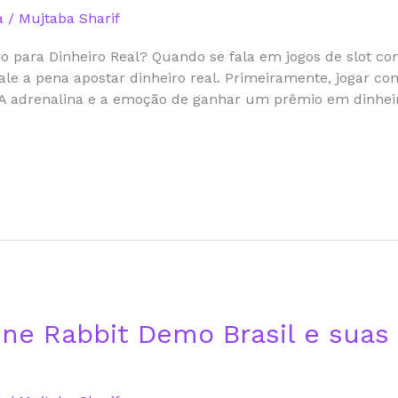
a
/
Mujtaba Sharif
 para Dinheiro Real? Quando se fala em jogos de slot co
le a pena apostar dinheiro real. Primeiramente, jogar com
os. A adrenalina e a emoção de ganhar um prêmio em dinhei
e Rabbit Demo Brasil e suas 