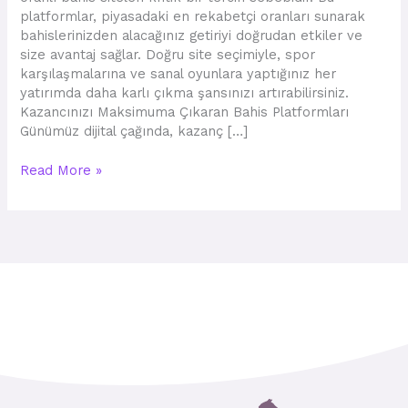
Listesi
platformlar, piyasadaki en rekabetçi oranları sunarak
bahislerinizden alacağınız getiriyi doğrudan etkiler ve
size avantaj sağlar. Doğru site seçimiyle, spor
karşılaşmalarına ve sanal oyunlara yaptığınız her
yatırımda daha karlı çıkma şansınızı artırabilirsiniz.
Kazancınızı Maksimuma Çıkaran Bahis Platformları
Günümüz dijital çağında, kazanç […]
Read More »