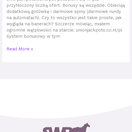
przytłoczony liczbą ofert. Bonusy są wszędzie. Obiecują
dodatkową gotówkę i darmowe spiny (darmowe rundy
na automatach). Czy to wszystko jest takie proste, jak
wygląda na banerach? Szczerze mówiąc, miałem
ogromne wątpliwości na starcie. unionjackpots.co.nl/pl
System bonusowy w tym
Read More »