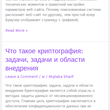
технических моментов и грамотной настройки
параметров веб-сайта. Почему поисковиковая система
распознаёт веб-сайт по-другому, чем простой юзер
Браузер отображает страницу с графикой,
Read More »
Что
Что такое криптография:
такое
задачи, задачи и области
криптография:
задачи,
внедрения
задачи
и
Leave a Comment
/
w
/
Mujtaba Sharif
области
внедрения
Что такое криптография: задачи, задачи и области
внедрения Криптография является собой отрасль о
методах защиты данных от несанкционированного
доступа. Главная цель криптографии заключается в
обеспечении конфиденциальности данных при их