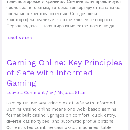
транспортировке и хранении. Специалисты проектируют
числовые алгоритмы, которые конвертируют начальное
послание в криптованный вид. Сегодняшняя
криптография реализует четыре ключевые вопросы.
Первая задача — гарантирование секретности, когда
Read More »
Gaming
Gaming Online: Key Principles
Online:
of Safe with Informed
Key
Principles
Gaming
of
Safe
Leave a Comment
/
w
/
Mujtaba Sharif
with
Informed
Gaming Online: Key Principles of Safe with Informed
Gaming
Gaming Casino online means one web-based gaming
format built casino 5gringos on comfort, quick entry,
diverse casino types, and automatic profile options.
Current sites combine casino-slot machines, table