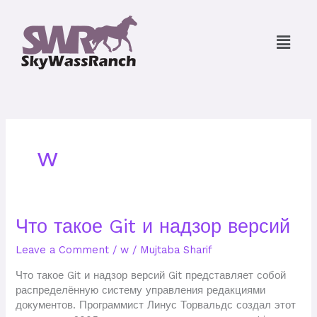
Skip
to
Menu
content
w
Что
Что такое Git и надзор версий
такое
Leave a Comment
/
w
/
Mujtaba Sharif
Git
и
Что такое Git и надзор версий Git представляет собой
надзор
распределённую систему управления редакциями
версий
документов. Программист Линус Торвальдс создал этот