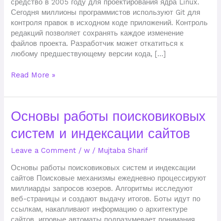
средство в 2005 году для проектирования ядра Linux.
Сегодня миллионы программистов используют Git для
контроля правок в исходном коде приложений. Контроль
редакций позволяет сохранять каждое изменение
файлов проекта. Разработчик может откатиться к
любому предшествующему версии кода, […]
Read More »
Основы
Основы работы поисковиковых
работы
систем и индексации сайтов
поисковиковых
систем
Leave a Comment
/
w
/
Mujtaba Sharif
и
индексации
Основы работы поисковиковых систем и индексации
сайтов
сайтов Поисковые механизмы ежедневно процессируют
миллиарды запросов юзеров. Алгоритмы исследуют
веб-страницы и создают выдачу итогов. Боты идут по
ссылкам, накапливают информацию о архитектуре
сайтов. игровые автоматы подразумевает понимания