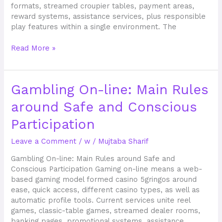
formats, streamed croupier tables, payment areas,
reward systems, assistance services, plus responsible
play features within a single environment. The
Read More »
Gambling
Gambling On-line: Main Rules
On-
around Safe and Conscious
line:
Main
Participation
Rules
around
Leave a Comment
/
w
/
Mujtaba Sharif
Safe
and
Gambling On-line: Main Rules around Safe and
Conscious
Conscious Participation Gaming on-line means a web-
Participation
based gaming model formed casino 5gringos around
ease, quick access, different casino types, as well as
automatic profile tools. Current services unite reel
games, classic-table games, streamed dealer rooms,
banking pages, promotional systems, assistance