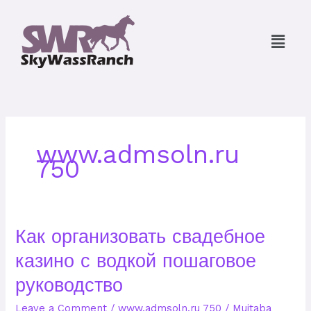
Skip
to
Menu
content
www.admsoln.ru
750
Как
Как организовать свадебное
организовать
казино с водкой пошаговое
свадебное
казино
руководство
с
водкой
Leave a Comment
/
www.admsoln.ru 750
/
Mujtaba