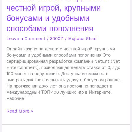
казино
честной игрой, крупными
на
деньги
бонусами и удобными
с
честной
способами пополнения
игрой,
Leave a Comment
/
3000Z
/
Mujtaba Sharif
крупными
бонусами
Онлайн казино на деньги с честной игрой, крупными
и
бонусами и удобными способами пополнения Это
удобными
сертифицированная разработка компании NetEnt (Net
способами
Entertainment), позволяющая делать ставки от 0,2 до
пополнения
100 монет на одну линию. Доступна возможность
выиграть джекпот, испытать удачу в бонусном раунде.
На протяжении двух лет она постоянно попадает в
международный ТОП-100 лучших игр в Интернете.
Рабочие
Read More »