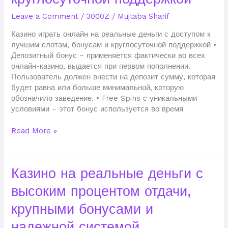
с
Leave a Comment
/
3000Z
/
Mujtaba Sharif
доступом
к
Казино играть онлайн на реальные деньги с доступом к
лучшим
лучшим слотам, бонусам и круглосуточной поддержкой •
слотам,
Депозитный бонус – применяется фактически во всех
бонусам
онлайн-казино, выдается при первом пополнении.
и
Пользователь должен внести на депозит сумму, которая
круглосуточной
будет равна или больше минимальной, которую
поддержкой
обозначило заведение. • Free Spins с уникальными
условиями – этот бонус используется во время
Read More »
Казино
Казино на реальные деньги с
на
высоким процентом отдачи,
реальные
деньги
крупными бонусами и
с
высоким
надежной системой