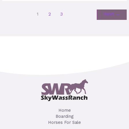
1
2
3
Next
→
Home
Boarding
Horses For Sale