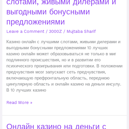
слотами, живыми дилерами и
с
лучшими
выгодными бонусными
слотами,
живыми
предложениями
дилерами
Leave a Comment
/
3000Z
/
Mujtaba Sharif
и
выгодными
Казино онлайн с лучшими слотами, живыми дилерами и
бонусными
выгодными бонусными предложениями 10 лучших
предложениями
казино онлайн может образовываться не только в миг
подлинного происшествия, но и в развитии его
психического проигрывания или подготовки. В положении
предчувствия мозг запускает сеть предчувствия,
включающую префронтальную область, переднюю
цингулярную область и онлайн казино на деньги инсулу.
В 10 лучших казино
Read More »
Онлайн
Онлайн казино на деньги с