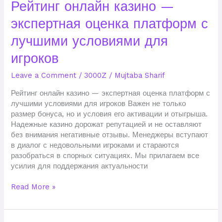
Рейтинг
Рейтинг онлайн казино —
онлайн
экспертная оценка платформ с
казино
—
лучшими условиями для
экспертная
оценка
игроков
платформ
Leave a Comment
/
3000Z
/
Mujtaba Sharif
с
лучшими
Рейтинг онлайн казино — экспертная оценка платформ с
условиями
лучшими условиями для игроков Важен не только
для
размер бонуса, но и условия его активации и отыгрыша.
игроков
Надежные казино дорожат репутацией и не оставляют
без внимания негативные отзывы. Менеджеры вступают
в диалог с недовольными игроками и стараются
разобраться в спорных ситуациях. Мы прилагаем все
усилия для поддержания актуальности
Read More »