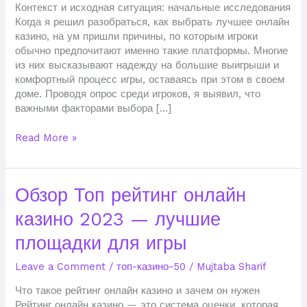
казино
Контекст и исходная ситуация: начальные исследования
и
Когда я решил разобраться, как выбрать лучшее онлайн
остался
казино, на ум пришли причины, по которым игроки
в
обычно предпочитают именно такие платформы. Многие
выигрыше
из них высказывают надежду на большие выигрыши и
комфортный процесс игры, оставаясь при этом в своем
доме. Проводя опрос среди игроков, я выявил, что
важными факторами выбора […]
Read More »
Обзор
Обзор Топ рейтинг онлайн
Топ
казино 2023 — лучшие
рейтинг
онлайн
площадки для игры
казино
2023
Leave a Comment
/
топ-казино-50
/
Mujtaba Sharif
—
лучшие
Что такое рейтинг онлайн казино и зачем он нужен
площадки
Рейтинг онлайн казино — это система оценки, которая