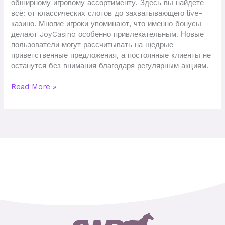
обширному игровому ассортименту. Здесь вы найдете
всё: от классических слотов до захватывающего live-
казино. Многие игроки упоминают, что именно бонусы
делают JoyCasino особенно привлекательным. Новые
пользователи могут рассчитывать на щедрые
приветственные предложения, а постоянные клиенты не
останутся без внимания благодаря регулярным акциям.
Read More »