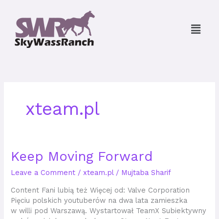
Skip
to
Menu
content
xteam.pl
Keep
Keep Moving Forward
Moving
Leave a Comment
/
xteam.pl
/
Mujtaba Sharif
Forward
Content Fani lubią też Więcej od: Valve Corporation
Pięciu polskich youtuberów na dwa lata zamieszka
w willi pod Warszawą. Wystartował TeamX Subiektywny