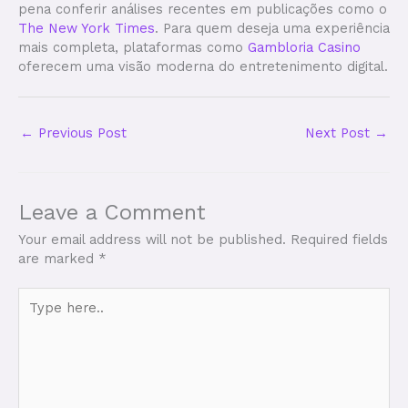
pena conferir análises recentes em publicações como o
The New York Times
. Para quem deseja uma experiência
mais completa, plataformas como
Gambloria Casino
oferecem uma visão moderna do entretenimento digital.
←
Previous Post
Next Post
→
Leave a Comment
Your email address will not be published.
Required fields
are marked
*
Type
here..