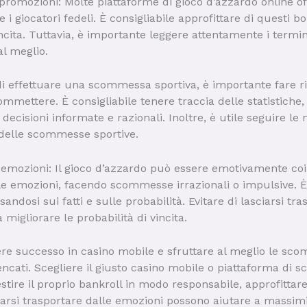
e promozioni: Molte piattaforme di gioco d’azzardo online 
e i giocatori fedeli. È consigliabile approfittare di questi
ncita. Tuttavia, è importante leggere attentamente i termini
al meglio.
 di effettuare una scommessa sportiva, è importante fare r
ommettere. È consigliabile tenere traccia delle statistiche
cisioni informate e razionali. Inoltre, è utile seguire le no
 delle scommesse sportive.
e emozioni: Il gioco d’azzardo può essere emotivamente coi
lle emozioni, facendo scommesse irrazionali o impulsive.
sandosi sui fatti e sulle probabilità. Evitare di lasciarsi t
a migliorare le probabilità di vincita.
vere successo in casino mobile e sfruttare al meglio le sc
lencati. Scegliere il giusto casino mobile o piattaforma di
gestire il proprio bankroll in modo responsabile, approfitta
ciarsi trasportare dalle emozioni possono aiutare a massimiz