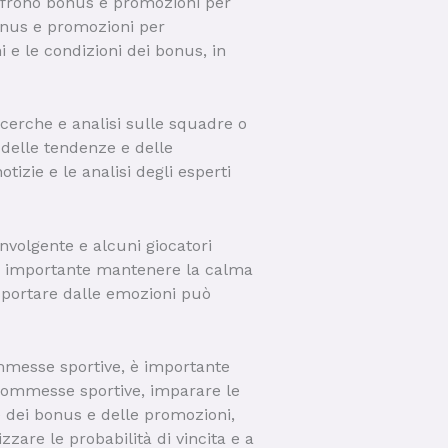
offrono bonus e promozioni per
 bonus e promozioni per
 e le condizioni dei bonus, in
icerche e analisi sulle squadre o
, delle tendenze e delle
tizie e le analisi degli esperti
nvolgente e alcuni giocatori
 È importante mantenere la calma
rasportare dalle emozioni può
ommesse sportive, è importante
 scommesse sportive, imparare le
re dei bonus e delle promozioni,
zare le probabilità di vincita e a