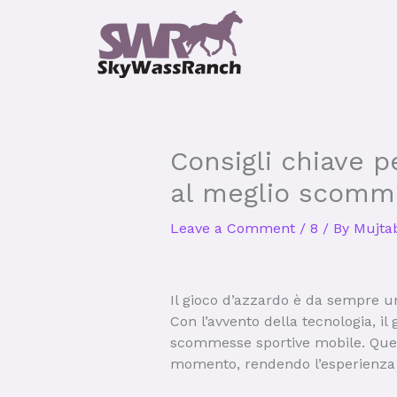
Skip
to
content
Consigli chiave p
al meglio scomm
Leave a Comment
/
8
/ By
Mujtab
Il gioco d’azzardo è da sempre u
Con l’avvento della tecnologia, il
scommesse sportive mobile. Questi
momento, rendendo l’esperienza d