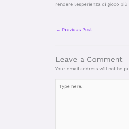
rendere l’esperienza di gioco più
←
Previous Post
Leave a Comment
Your email address will not be p
Type
here..