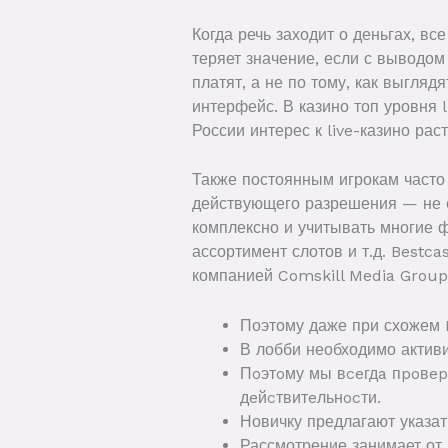
Когда речь заходит о деньгах, вс
теряет значение, если с выводом
платят, а не по тому, как выгля
интерфейс. В казино топ уровня 
России интерес к live-казино рас
Также постоянным игрокам часто 
действующего разрешения — не 
комплексно и учитывать многие ф
ассортимент слотов и т.д. Bestc
компанией Comskill Media Group
Поэтому даже при схожем 
В лобби необходимо активи
Пoэтoму мы вceгдa пpoвep
дeйcтвитeльнocти.
Новичку предлагают указат
Рассмотрение занимает от 