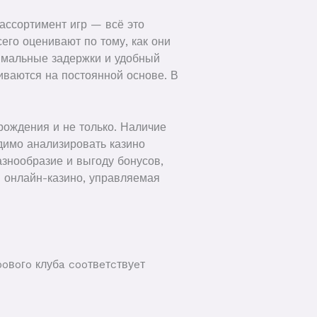
 ассортимент игр — всё это
его оценивают по тому, как они
нимальные задержки и удобный
иваются на постоянной основе. В
рождения и не только. Наличие
имо анализировать казино
азнообразие и выгоду бонусов,
я онлайн-казино, управляемая
oвoгo клубa cooтвeтcтвуeт