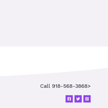
Call 918-568-3868>