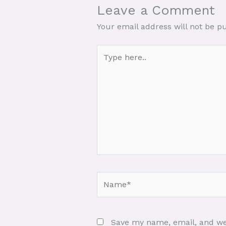
Leave a Comment
Your email address will not be p
Type
here..
Name*
Save my name, email, and web