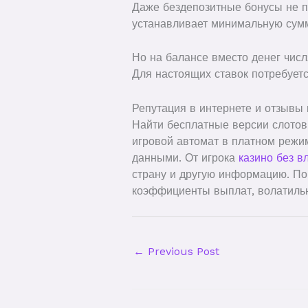
Даже бездепозитные бонусы не п
устанавливает минимальную сумм
Но на балансе вместо денег чис
Для настоящих ставок потребуетс
Репутация в интернете и отзывы 
Найти бесплатные версии слотов 
игровой автомат в платном режи
данными. От игрока
казино без в
страну и другую информацию. По
коэффициенты выплат, волатильн
←
Previous Post