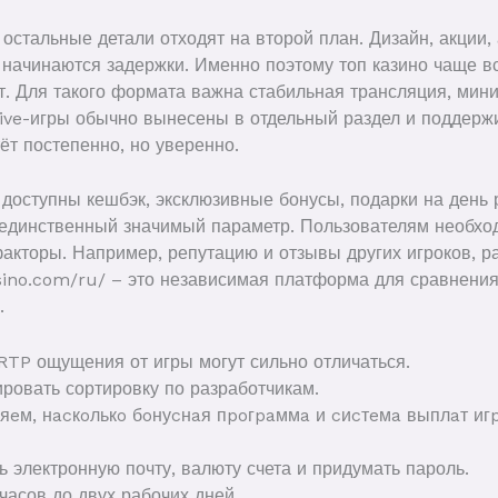
е остальные детали отходят на второй план. Дизайн, акции,
 начинаются задержки. Именно поэтому топ казино чаще вс
дят. Для такого формата важна стабильная трансляция, ми
live-игры обычно вынесены в отдельный раздел и поддерж
тёт постепенно, но уверенно.
доступны кешбэк, эксклюзивные бонусы, подарки на день 
единственный значимый параметр. Пользователям необход
акторы. Например, репутацию и отзывы других игроков, р
asino.com/ru/ – это независимая платформа для сравнени
.
RTP ощущения от игры могут сильно отличаться.
ровать сортировку по разработчикам.
яeм, нacкoлькo бoнуcнaя пpoгpaммa и cиcтeмa выплaт игp
ь электронную почту, валюту счета и придумать пароль.
часов до двух рабочих дней.