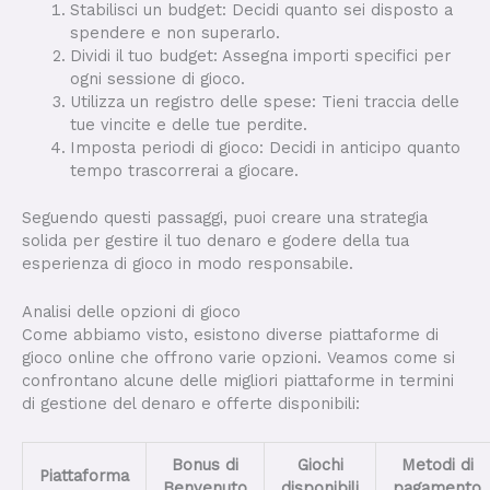
Stabilisci un budget: Decidi quanto sei disposto a
spendere e non superarlo.
Dividi il tuo budget: Assegna importi specifici per
ogni sessione di gioco.
Utilizza un registro delle spese: Tieni traccia delle
tue vincite e delle tue perdite.
Imposta periodi di gioco: Decidi in anticipo quanto
tempo trascorrerai a giocare.
Seguendo questi passaggi, puoi creare una strategia
solida per gestire il tuo denaro e godere della tua
esperienza di gioco in modo responsabile.
Analisi delle opzioni di gioco
Come abbiamo visto, esistono diverse piattaforme di
gioco online che offrono varie opzioni. Veamos come si
confrontano alcune delle migliori piattaforme in termini
di gestione del denaro e offerte disponibili:
Bonus di
Giochi
Metodi di
Piattaforma
Benvenuto
disponibili
pagamento