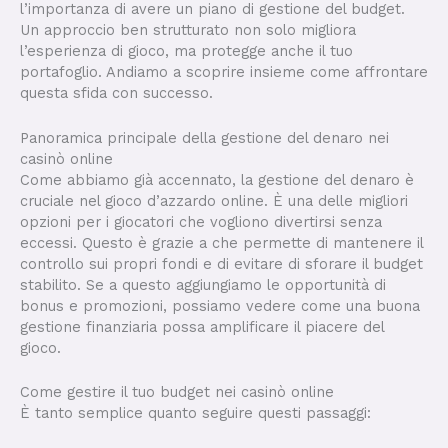
l’importanza di avere un piano di gestione del budget.
Un approccio ben strutturato non solo migliora
l’esperienza di gioco, ma protegge anche il tuo
portafoglio. Andiamo a scoprire insieme come affrontare
questa sfida con successo.
Panoramica principale della gestione del denaro nei
casinò online
Come abbiamo già accennato, la gestione del denaro è
cruciale nel gioco d’azzardo online. È una delle migliori
opzioni per i giocatori che vogliono divertirsi senza
eccessi. Questo è grazie a che permette di mantenere il
controllo sui propri fondi e di evitare di sforare il budget
stabilito. Se a questo aggiungiamo le opportunità di
bonus e promozioni, possiamo vedere come una buona
gestione finanziaria possa amplificare il piacere del
gioco.
Come gestire il tuo budget nei casinò online
È tanto semplice quanto seguire questi passaggi: