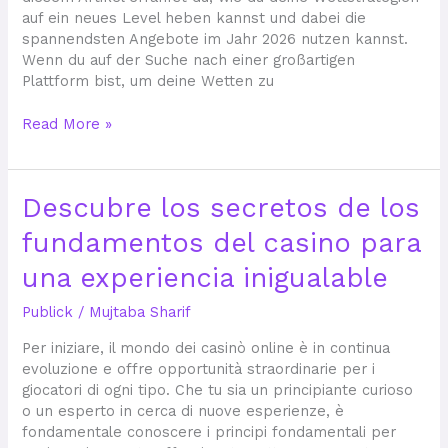
auf ein neues Level heben kannst und dabei die
spannendsten Angebote im Jahr 2026 nutzen kannst.
Wenn du auf der Suche nach einer großartigen
Plattform bist, um deine Wetten zu
Read More »
Descubre
Descubre los secretos de los
los
fundamentos del casino para
secretos
de
una experiencia inigualable
los
fundamentos
Publick
/
Mujtaba Sharif
del
casino
Per iniziare, il mondo dei casinò online è in continua
para
evoluzione e offre opportunità straordinarie per i
una
giocatori di ogni tipo. Che tu sia un principiante curioso
experiencia
o un esperto in cerca di nuove esperienze, è
inigualable
fondamentale conoscere i principi fondamentali per