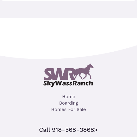
Home
Boarding
Horses For Sale
Call 918-568-3868>