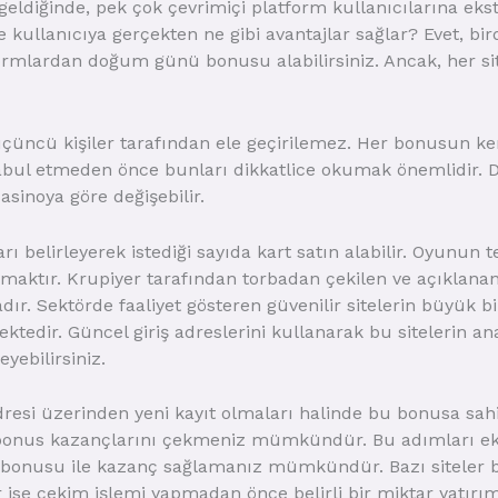
geldiğinde, pek çok çevrimiçi platform kullanıcılarına eks
ve kullanıcıya gerçekten ne gibi avantajlar sağlar? Evet, bi
tformlardan doğum günü bonusu alabilirsiniz. Ancak, her 
, üçüncü kişiler tarafından ele geçirilemez. Her bonusun k
 kabul etmeden önce bunları dikkatlice okumak önemlidir.
inoya göre değişebilir.
rı belirleyerek istediği sayıda kart satın alabilir. Oyunun
aktır. Krupiyer tarafından torbadan çekilen ve açıklanan
ır. Sektörde faaliyet gösteren güvenilir sitelerin büyük b
ektedir. Güncel giriş adreslerini kullanarak bu sitelerin an
eyebilirsiniz.
adresi üzerinden yeni kayıt olmaları halinde bu bonusa sah
bonus kazançlarını çekmeniz mümkündür. Bu adımları eksi
onusu ile kazanç sağlamanız mümkündür. Bazı siteler
 ise çekim işlemi yapmadan önce belirli bir miktar yatırı