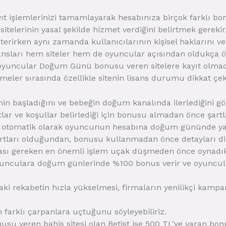
ıt işlemlerinizi tamamlayarak hesabınıza birçok farklı bon
sitelerinin yasal şekilde hizmet verdiğini belirtmek gerekir.
terirken aynı zamanda kullanıcılarının kişisel haklarını ve
ansları hem siteler hem de oyuncular açısından oldukça ö
 oyuncular Doğum Günü bonusu veren sitelere kayıt olmadan
emeler sırasında özellikle sitenin lisans durumu dikkat çe
in başladığını ve bebeğin doğum kanalında ilerlediğini gös
tlar ve koşullar belirlediği için bonusu almadan önce şart
 otomatik olarak oyuncunun hesabına doğum gününde yat
şartları olduğundan, bonusu kullanmadan önce detayları di
sı gereken en önemli işlem uçak düşmeden önce oynadıkl
, oyunculara doğum günlerinde %100 bonus verir ve oyuncu
daki rekabetin hızla yükselmesi, firmaların yenilikçi kamp
 farklı çarpanlara uçtuğunu söyleyebiliriz.
u veren bahis sitesi olan Betist ise 500 TL’ye varan bonu