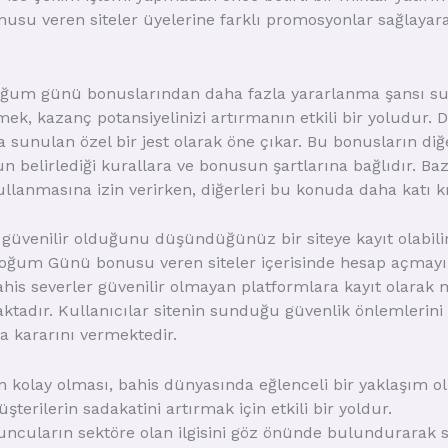
u veren siteler üyelerine farklı promosyonlar sağlayarak
doğum günü bonuslarından daha fazla yararlanma şansı sun
ek, kazanç potansiyelinizi artırmanın etkili bir yoludur.
sunulan özel bir jest olarak öne çıkar. Bu bonusların diğe
un belirlediği kurallara ve bonusun şartlarına bağlıdır. Ba
lanmasına izin verirken, diğerleri bu konuda daha katı kıs
ra güvenilir olduğunu düşündüğünüz bir siteye kayıt olabil
 Doğum Günü bonusu veren siteler içerisinde hesap açmayı
his severler güvenilir olmayan platformlara kayıt olarak
tadır. Kullanıcılar sitenin sunduğu güvenlik önlemlerini 
 kararını vermektedir.
 kolay olması, bahis dünyasında eğlenceli bir yaklaşım ol
rilerin sadakatini artırmak için etkili bir yoldur.
ncuların sektöre olan ilgisini göz önünde bulundurarak sü