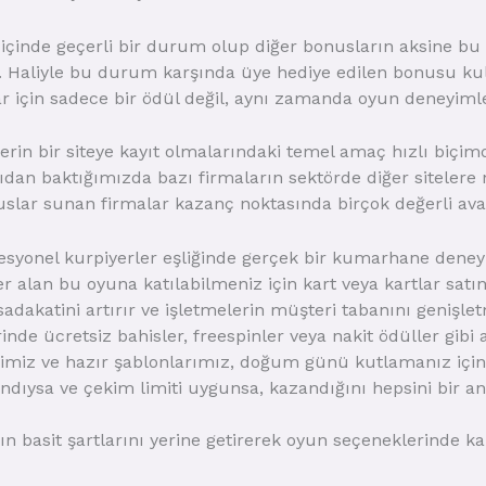
nde geçerli bir durum olup diğer bonusların aksine bu
. Haliyle bu durum karşında üye hediye edilen bonusu kul
çin sadece bir ödül değil, aynı zamanda oyun deneyimlerin
in bir siteye kayıt olmalarındaki temel amaç hızlı biçi
dan baktığımızda bazı firmaların sektörde diğer sitelere 
nuslar sunan firmalar kazanç noktasında birçok değerli ava
fesyonel kurpiyerler eşliğinde gerçek bir kumarhane dene
 alan bu oyuna katılabilmeniz için kart veya kartlar sat
adakatini artırır ve işletmelerin müşteri tabanını genişle
nde ücretsiz bahisler, freespinler veya nakit ödüller gibi a
ğimiz ve hazır şablonlarımız, doğum günü kutlamanız için ö
ndıysa ve çekim limiti uygunsa, kazandığını hepsini bir 
n basit şartlarını yerine getirerek oyun seçeneklerinde ka