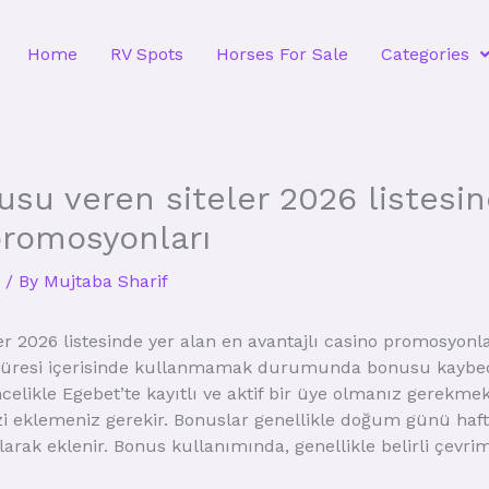
Home
RV Spots
Horses For Sale
Categories
u veren siteler 2026 listesin
promosyonları
/ By
Mujtaba Sharif
2026 listesinde yer alan en avantajlı casino promosyonla
ik süresi içerisinde kullanmamak durumunda bonusu kayb
ikle Egebet’te kayıtlı ve aktif bir üye olmanız gerekmekted
i eklemeniz gerekir. Bonuslar genellikle doğum günü haftas
arak eklenir. Bonus kullanımında, genellikle belirli çevri