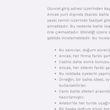
Güncel giriş adresi üzerinden kay
Ancak yurt dışında lisanslı bahis 
yasal zemin üzerinde faaliyet gös
almaktadır. Bu nedenle bahis lis
öne çıkmaktadır. Bilindiği üzere
şekilde incelemektedir. Bu incel
Bu sancılar, doğum sürecin
Ancak, her firma farklı şar
Casino daha sonra bonusu
Ancak, her sitenin farklı 
Bu noktada üyelerin yapma
Örneğin, bir bahis sitesi
kullanabilirler.
Canlı bahis siteleri arasın
hazırlamıştır.
Aviator’de her turda uçağın
Bir başka doğum günü bonus