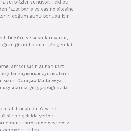
tra sürprizler sunuyor. Peki bu
rden fazla bahis ve casino sitesine
sitenin doğum günü bonusu için
endi hüküm ve koşulları vardır,
 Doğum günü bonusu için gerekli
 temel amacı satın alınan kart
 sayılar sayesinde oyuncuların
ir kısmı Curaçao Malta veya
a sayfalarına giriş yaptığınızda
ip olabilmektedir. Çevrim
ksiz bir şekilde yerine
 bu bonusu tamamen çevrimsiz
m yapmanızı talep