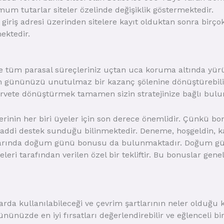
um tutarlar siteler özelinde değişiklik göstermektedir.
giriş adresi üzerinden sitelere kayıt olduktan sonra birço
ektedir.
de tüm parasal süreçleriniz uçtan uca koruma altında yürüt
 gününüzü unutulmaz bir kazanç şölenine dönüştürebilirs
rvete dönüştürmek tamamen sizin stratejinize bağlı bulu
rinin her biri üyeler için son derece önemlidir. Çünkü bo
ddi destek sunduğu bilinmektedir. Deneme, hoşgeldin, ka
zılarında doğum günü bonusu da bulunmaktadır. Doğum gü
leri tarafından verilen özel bir tekliftir. Bu bonuslar gen
arda kullanılabileceği ve çevrim şartlarının neler olduğu 
ünüzde en iyi fırsatları değerlendirebilir ve eğlenceli bir