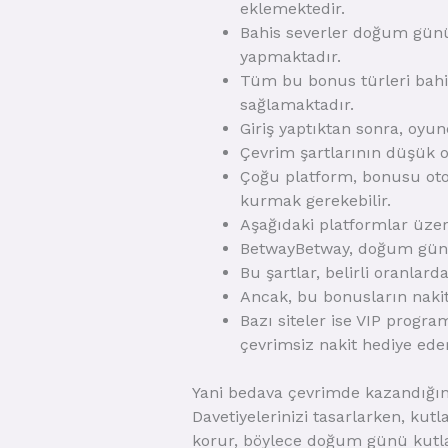
eklemektedir.
Bahis severler doğum günü
yapmaktadır.
Tüm bu bonus türleri bahi
sağlamaktadır.
Giriş yaptıktan sonra, oy
Çevrim şartlarının düşük o
Çoğu platform, bonusu oto
kurmak gerekebilir.
Aşağıdaki platformlar üzerin
BetwayBetway, doğum günü
Bu şartlar, belirli oranlar
Ancak, bu bonusların nakit 
Bazı siteler ise VIP prog
çevrimsiz nakit hediye eder
Yani bedava çevrimde kazandığın 
Davetiyelerinizi tasarlarken, kut
korur, böylece doğum günü kutlama