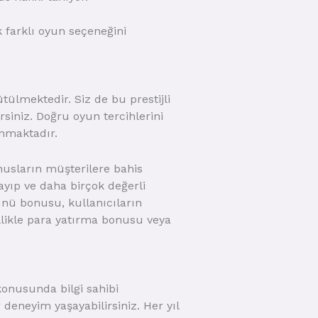
k farklı oyun seçeneğini
ülmektedir. Siz de bu prestijli
iniz. Doğru oyun tercihlerini
nmaktadır.
nusların müşterilere bahis
yıp ve daha birçok değerli
nü bonusu, kullanıcıların
ellikle para yatırma bonusu veya
konusunda bilgi sahibi
 deneyim yaşayabilirsiniz. Her yıl