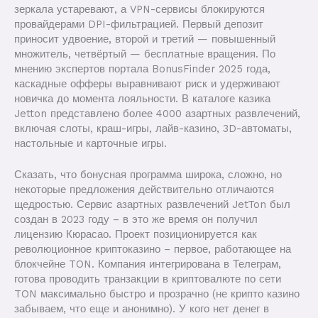
зеркала устаревают, а VPN-сервисы блокируются
провайдерами DPI-фильтрацией. Первый депозит
приносит удвоение, второй и третий — повышенный
множитель, четвёртый — бесплатные вращения. По
мнению экспертов портала BonusFinder 2025 года,
каскадные офферы выравнивают риск и удерживают
новичка до момента лояльности. В каталоге казика
Jetton представлено более 4000 азартных развлечений,
включая слоты, краш-игры, лайв-казино, 3D-автоматы,
настольные и карточные игры.
Сказать, что бонусная программа широка, сложно, но
некоторые предложения действительно отличаются
щедростью. Сервис азартных развлечений JetTon был
создан в 2023 году – в это же время он получил
лицензию Кюрасао. Проект позиционируется как
революционное криптоказино – первое, работающее на
блокчейне TON. Компания интегрирована в Телеграм,
готова проводить транзакции в криптовалюте по сети
TON максимально быстро и прозрачно (не крипто казино
забываем, что еще и анонимно). У кого нет денег в