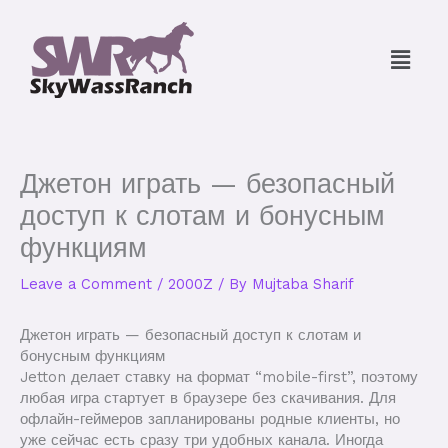
Skip
to
Menu
content
Джетон играть — безопасный
доступ к слотам и бонусным
функциям
Leave a Comment
/
2000Z
/ By
Mujtaba Sharif
Джетон играть — безопасный доступ к слотам и
бонусным функциям
Jetton делает ставку на формат “mobile-first”, поэтому
любая игра стартует в браузере без скачивания. Для
офлайн-геймеров запланированы родные клиенты, но
уже сейчас есть сразу три удобных канала. Иногда