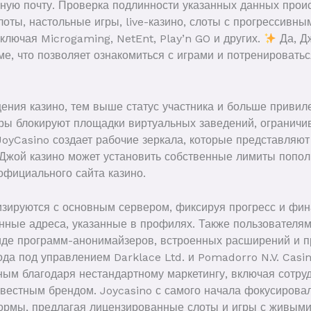
ную почту. Проверка подлинности указанных данных прои
оты, настольные игры, live-казино, слоты с прогрессивн
ключая Microgaming, NetEnt, Play’n GO и других.
Да, Д
е, что позволяет ознакомиться с играми и потренироватьс
ения казино, тем выше статус участника и больше привил
ры блокируют площадки виртуальных заведений, ограничив
oyCasino создает рабочие зеркала, которые представляют
Джой казино может установить собственные лимиты пополн
официального сайта казино.
ируются с основным сервером, фиксируя прогресс и фин
онные адреса, указанные в профилях. Также пользователя
иде программ-анонимайзеров, встроенных расширений и п
ода под управлением Darklace Ltd. и Pomadorro N.V. Casi
ым благодаря нестандартному маркетингу, включая сотруд
звестным брендом. Joycasino с самого начала фокусировал
ормы, предлагая лицензированные слоты и игры с живыми