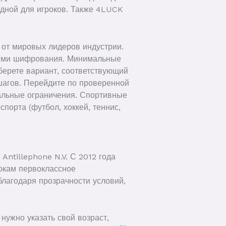
одной для игроков. Также 4LUCK
 от мировых лидеров индустрии.
иями шифрования. Минимальные
берете вариант, соответствующий
шагов. Перейдите по проверенной
нальные ограничения. Спортивные
порта (футбол, хоккей, теннис,
Antillephone N.V. С 2012 года
рокам первоклассное
лагодаря прозрачности условий,
нужно указать свой возраст,