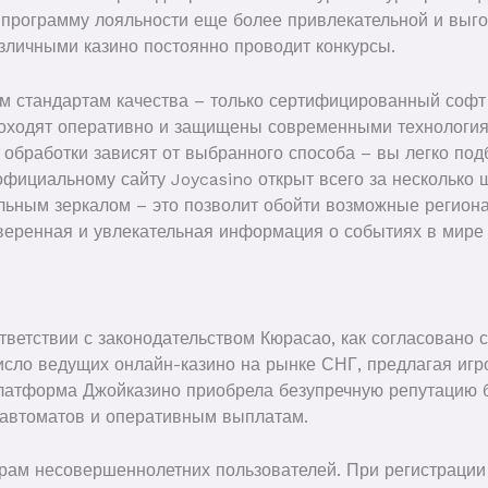
т программу лояльности еще более привлекательной и выг
зличными казино постоянно проводит конкурсы.
им стандартам качества – только сертифицированный софт
роходят оперативно и защищены современными технолог
 обработки зависят от выбранного способа – вы легко под
официальному сайту Joycasino открыт всего за несколько 
альным зеркалом – это позволит обойти возможные регио
веренная и увлекательная информация о событиях в мире с
ветствии с законодательством Кюрасао, как согласовано с 
число ведущих онлайн-казино на рынке СНГ, предлагая иг
латформа Джойказино приобрела безупречную репутацию б
 автоматов и оперативным выплатам.
грам несовершеннолетних пользователей. При регистрации 