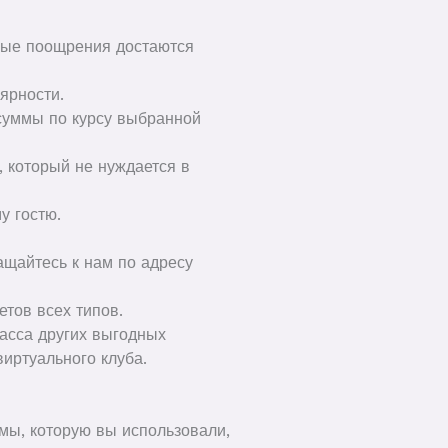
ьные поощрения достаются
ярности.
суммы по курсу выбранной
, который не нуждается в
у гостю.
ащайтесь к нам по адресу
тов всех типов.
масса других выгодных
иртуального клуба.
мы, которую вы использовали,