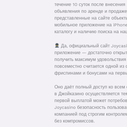
течение 10 суток после внесения
объявления по аренде и продаже
представленные на сайте объект
мобильное приложение на iPhone
каталогу и наличию поиска на на
Да, официальный сайт Joycasi
приложение — достаточно открыть
получить максимум удовольствия 
повсеместно считается одной из
фриспинами и бонусами на первы
Оно даёт полный доступ ко всем
в Джойказино осуществляется тем
первой выплатой может потребов
Joycasino безопасность пользов
компанией под строгим контроле
без компромиссов.