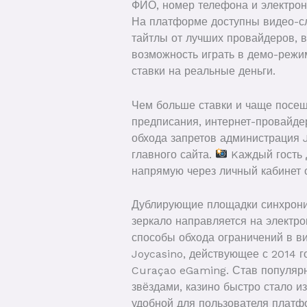
ФИО, номер телефона и электрон
На платформе доступны видео-сл
тайтлы от лучших провайдеров, в
возможность играть в демо-режим
ставки на реальные деньги.
Чем больше ставки и чаще посещ
предписания, интернет-провайде
обхода запретов администрация J
главного сайта.
Kаждый гость 
напрямую через личный кабинет 
Дублирующие площадки синхрониз
зеркало направляется на электр
способы обхода ограничений в в
Joycasino, действующее с 2014 г
Curaçao eGaming. Став популярн
звёздами, казино быстро стало и
удобной для пользователя платф