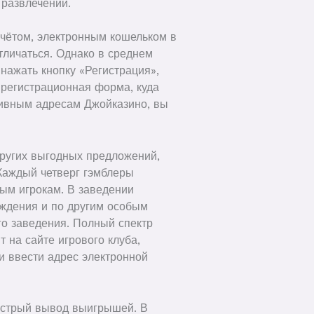
 развлечений.
счётом, электронным кошельком в
тличаться. Однако в среднем
нажать кнопку «Регистрация»,
 регистрационная форма, куда
ивным адресам Джойказино, вы
других выгодных предложений,
 Каждый четверг гэмблеры
ным игрокам. В заведении
ождения и по другим особым
ого заведения. Полный спектр
 на сайте игрового клуба,
и ввести адрес электронной
ыстрый вывод выигрышей. В