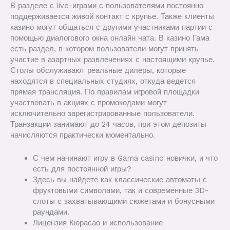
В разделе с live-играми с пользователями постоянно
поддерживается живой контакт с крупье. Также клиенты
казино могут общаться с другими участниками партии с
помощью диалогового окна онлайн чата. В казино Гама
есть раздел, в котором пользователи могут принять
участие в азартных развлечениях с настоящими крупье.
Столы обслуживают реальные дилеры, которые
находятся в специальных студиях, откуда ведется
прямая трансляция. По правилам игровой площадки
участвовать в акциях с промокодами могут
исключительно зарегистрированные пользователи.
Транзакции занимают до 24 часов, при этом депозиты
начисляются практически моментально.
С чем начинают игру в Gama casino новички, и что
есть для постоянной игры?
Здесь вы найдете как классические автоматы с
фруктовыми символами, так и современные 3D-
слоты с захватывающими сюжетами и бонусными
раундами.
Лицензия Кюрасао и использование