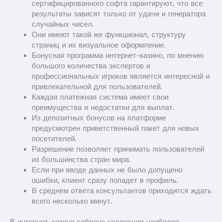
сертифицированного софта гарантируют, что все
результаты зависят только от удачи и генератора
случайных чисел.
Они имеют такой же функционал, структуру
страниц и их визуальное оформление.
Бонусная программа интернет-казино, по мнению
большого количества экспертов и
профессиональных игроков является интересной и
привлекательной для пользователей.
Каждая платежная система имеет свои
преимущества и недостатки для выплат.
Из депозитных бонусов на платформе
предусмотрен приветственный пакет для новых
посетителей.
Разрешение позволяет принимать пользователей
из большинства стран мира.
Если при вводе данных не было допущено
ошибки, клиент сразу попадет в профиль.
В среднем ответа консультантов приходится ждать
всего несколько минут.