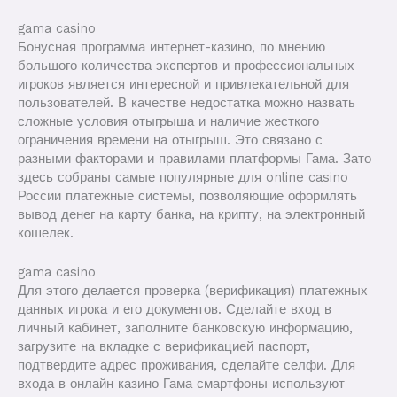
gama casino
Бонусная программа интернет-казино, по мнению
большого количества экспертов и профессиональных
игроков является интересной и привлекательной для
пользователей. В качестве недостатка можно назвать
сложные условия отыгрыша и наличие жесткого
ограничения времени на отыгрыш. Это связано с
разными факторами и правилами платформы Гама. Зато
здесь собраны самые популярные для online casino
России платежные системы, позволяющие оформлять
вывод денег на карту банка, на крипту, на электронный
кошелек.
gama casino
Для этого делается проверка (верификация) платежных
данных игрока и его документов. Сделайте вход в
личный кабинет, заполните банковскую информацию,
загрузите на вкладке с верификацией паспорт,
подтвердите адрес проживания, сделайте селфи. Для
входа в онлайн казино Гама смартфоны используют