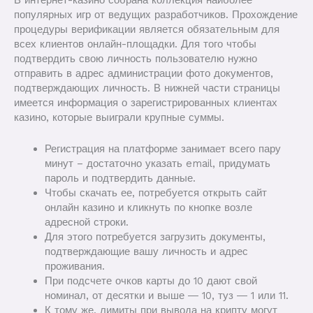
В интернет-казино собрана коллекция наиболее
популярных игр от ведущих разработчиков. Прохождение
процедуры верификации является обязательным для
всех клиентов онлайн-площадки. Для того чтобы
подтвердить свою личность пользователю нужно
отправить в адрес администрации фото документов,
подтверждающих личность. В нижней части страницы
имеется информация о зарегистрированных клиентах
казино, которые выиграли крупные суммы.
Регистрация на платформе занимает всего пару
минут – достаточно указать email, придумать
пароль и подтвердить данные.
Чтобы скачать ее, потребуется открыть сайт
онлайн казино и кликнуть по кнопке возле
адресной строки.
Для этого потребуется загрузить документы,
подтверждающие вашу личность и адрес
проживания.
При подсчете очков карты до 10 дают свой
номинал, от десятки и выше ― 10, туз ― 1 или 11.
К тому же, лимиты при вывода на крипту могут