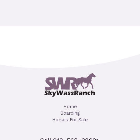
Home
Boarding
Horses For Sale