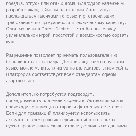
поездка, отпуск или отдых дома. Благодаря надёжным
разработчикам, геймеры платформы Gama могут
наслаждаться тысячами топовых игр, отвечающих
требованиям по прозрачности и техническому качеству.
Слот-машины в Gama Casino — это баланс между
увлекательной игрой, простотой и возможностью сорвать
куш.
Разрешение позволяет принимать пользователей из
большинства стран мира. Детали лицензии на русском
языке можно узнать, кликнув по валидатору внизу сайта.
Платформа соответствует всем стандартам сферы
азартных игр.
Дополнительно потребуется подтвердить
принадлежность платежных средств. Активация карты
происходит с помощью отправки фото двух ее сторон.
Если для транзакций планируется использовать
аккаунты в электронных сервисах либо кошельках,
нужно предоставить сканы страниц с личными данными.