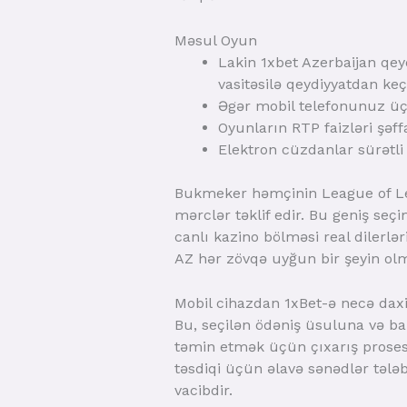
Məsul Oyun
Lakin 1xbet Azerbaijan qeyd
vasitəsilə qeydiyyatdan keçə
Əgər mobil telefonunuz üçün
Oyunların RTP faizləri şəff
Elektron cüzdanlar sürətli 
Bukmeker həmçinin League of Le
mərclər təklif edir. Bu geniş se
canlı kazino bölməsi real dilerlər
AZ hər zövqə uyğun bir şeyin olma
Mobil cihazdan 1xBet-ə necə daxi
Bu, seçilən ödəniş üsuluna və ban
təmin etmək üçün çıxarış prosesin
təsdiqi üçün əlavə sənədlər tələ
vacibdir.