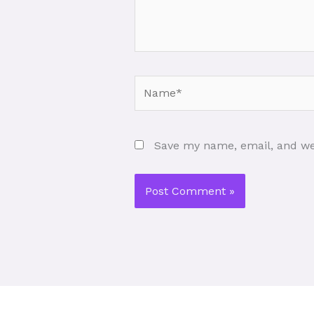
Name*
Save my name, email, and web