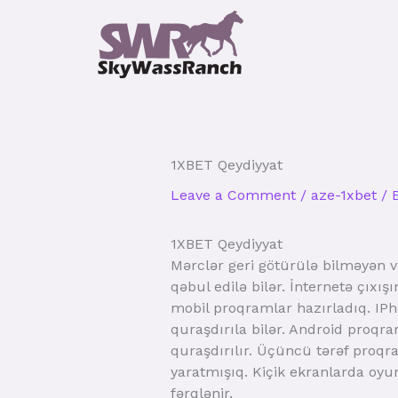
Skip
to
content
1XBET Qeydiyyat
Leave a Comment
/
aze-1xbet
/ 
1XBET Qeydiyyat
Mərclər geri götürülə bilməyən vir
qəbul edilə bilər. İnternetə çıxı
mobil proqramlar hazırladıq. IP
quraşdırıla bilər. Android proqra
quraşdırılır. Üçüncü tərəf proqr
yaratmışıq. Kiçik ekranlarda oy
fərqlənir.