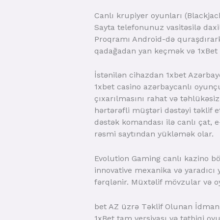
Canlı krupiyer oyunları (Blackjack
Sayta telefonunuz vasitəsilə daxi
Proqramı Android-də quraşdırark
qadağadan yan keçmək və 1xBet 
İstənilən cihazdan 1xbet Azərbayc
1xbet casino azərbaycanlı oyunçul
çıxarılmasını rahat və təhlükəsiz
hərtərəfli müştəri dəstəyi təkli
dəstək komandası ilə canlı çat, 
rəsmi saytından yükləmək olar.
Evolution Gaming canlı kazino böl
innovative mexanika və yaradıcı 
fərqlənir. Müxtəlif mövzular və 
bet AZ üzrə Təklif Olunan İdman
1xBet tam versiyası və tətbiqi o