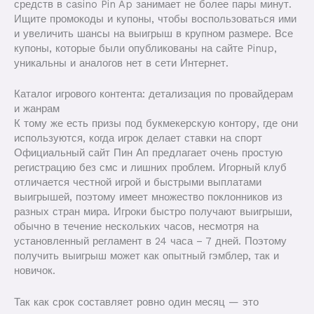
средств в casino Pin Ap занимает не более пары минут.
Ищите промокоды и купоны, чтобы воспользоваться ими
и увеличить шансы на выигрыш в крупном размере. Все
купоны, которые были опубликованы на сайте Pinup,
уникальны и аналогов нет в сети Интернет.
Каталог игрового контента: детализация по провайдерам
и жанрам
К тому же есть призы под букмекерскую контору, где они
используются, когда игрок делает ставки на спорт
Официальный сайт Пин Ап предлагает очень простую
регистрацию без смс и лишних проблем. Игорный клуб
отличается честной игрой и быстрыми выплатами
выигрышей, поэтому имеет множество поклонников из
разных стран мира. Игроки быстро получают выигрыши,
обычно в течение нескольких часов, несмотря на
установленный регламент в 24 часа – 7 дней. Поэтому
получить выигрыш может как опытный гэмблер, так и
новичок.
Так как срок составляет ровно один месяц — это