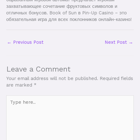
захватывающее сочетание фруктовых символов и
отличных бонусов. Book of Sun в Pin-Up Casino – это
обязательная игра для всех поклонников онлайн-казино!
←
Previous Post
Next Post
→
Leave a Comment
Your email address will not be published.
Required fields
are marked
*
Type
here..