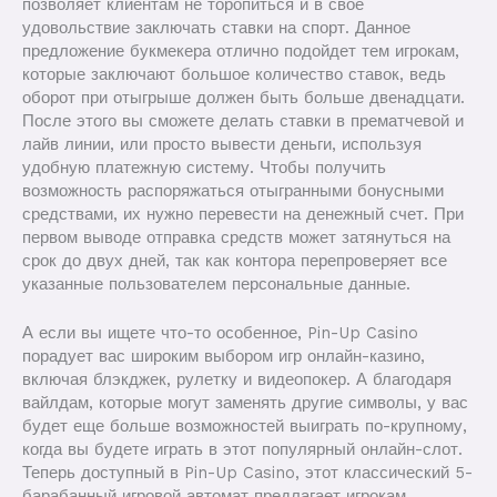
позволяет клиентам не торопиться и в свое
удовольствие заключать ставки на спорт. Данное
предложение букмекера отлично подойдет тем игрокам,
которые заключают большое количество ставок, ведь
оборот при отыгрыше должен быть больше двенадцати.
После этого вы сможете делать ставки в прематчевой и
лайв линии, или просто вывести деньги, используя
удобную платежную систему. Чтобы получить
возможность распоряжаться отыгранными бонусными
средствами, их нужно перевести на денежный счет. При
первом выводе отправка средств может затянуться на
срок до двух дней, так как контора перепроверяет все
указанные пользователем персональные данные.
А если вы ищете что-то особенное, Pin-Up Casino
порадует вас широким выбором игр онлайн-казино,
включая блэкджек, рулетку и видеопокер. А благодаря
вайлдам, которые могут заменять другие символы, у вас
будет еще больше возможностей выиграть по-крупному,
когда вы будете играть в этот популярный онлайн-слот.
Теперь доступный в Pin-Up Casino, этот классический 5-
барабанный игровой автомат предлагает игрокам