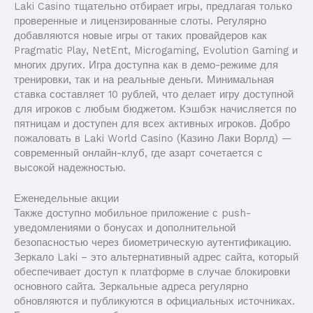
Laki Casino тщательно отбирает игры, предлагая только
проверенные и лицензированные слоты. Регулярно
добавляются новые игры от таких провайдеров как
Pragmatic Play, NetEnt, Microgaming, Evolution Gaming и
многих других. Игра доступна как в демо-режиме для
тренировки, так и на реальные деньги. Минимальная
ставка составляет 10 рублей, что делает игру доступной
для игроков с любым бюджетом. Кэшбэк начисляется по
пятницам и доступен для всех активных игроков. Добро
пожаловать в Laki World Casino (Казино Лаки Ворлд) —
современный онлайн-клуб, где азарт сочетается с
высокой надежностью.
Еженедельные акции
Также доступно мобильное приложение с push-
уведомлениями о бонусах и дополнительной
безопасностью через биометрическую аутентификацию.
Зеркало Laki – это альтернативный адрес сайта, который
обеспечивает доступ к платформе в случае блокировки
основного сайта. Зеркальные адреса регулярно
обновляются и публикуются в официальных источниках.