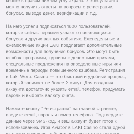
кнопке в правом нижнем углу экрана. У консультанта
можно получить ответы на вопросы о регистрации,
бонусах, выводе денег, верификации и т.д.
На него успели подписаться 1600 пользователей,
которые сейчас первыми узнают о появляющихся
бонусах и других важных событиях. Еженедельные и
ежемесячные акции LAKI предлагают дополнительные
возможности для получения бонусов. Это могут быть
кэшбэк-программы, турниры с денежными призами,
специальные предложения на определенные игры или
временные периоды повышенного кэшбэка. Регистрация
в Laki World Casino — это быстрый и удобный процесс,
который занимает не более 2 минут. Для создания
аккаунта достаточно указать email, телефон, придумать
пароль и выбрать валюту счета.
Нажмите кнопку “Регистрация” на главной странице,
введите email, пароль и номер телефона. Подтвердите
данные через SMS-код, и ваш аккаунт будет готов к
использованию. Игра Aviator в LAKI Casino стала одной
из самых популярных благодаря простоте и высокому