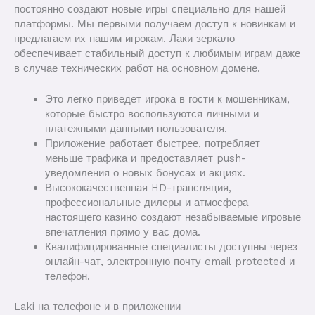
постоянно создают новые игры специально для нашей
платформы. Мы первыми получаем доступ к новинкам и
предлагаем их нашим игрокам. Лаки зеркало
обеспечивает стабильный доступ к любимым играм даже
в случае технических работ на основном домене.
Это легко приведет игрока в гости к мошенникам,
которые быстро воспользуются личными и
платежными данными пользователя.
Приложение работает быстрее, потребляет
меньше трафика и предоставляет push-
уведомления о новых бонусах и акциях.
Высококачественная HD-трансляция,
профессиональные дилеры и атмосфера
настоящего казино создают незабываемые игровые
впечатления прямо у вас дома.
Квалифицированные специалисты доступны через
онлайн-чат, электронную почту email protected и
телефон.
Laki на телефоне и в приложении