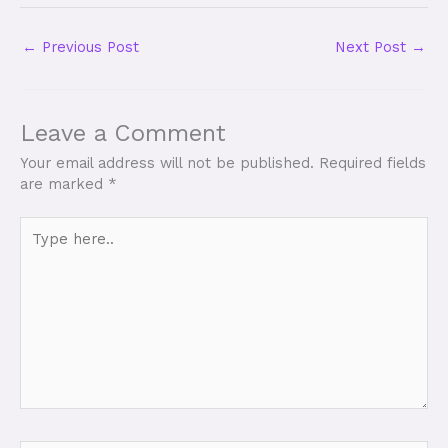
←
Previous Post
Next Post
→
Leave a Comment
Your email address will not be published.
Required fields
are marked
*
Type
here..