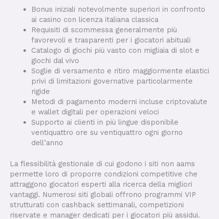
Bonus iniziali notevolmente superiori in confronto
ai casino con licenza italiana classica
Requisiti di scommessa generalmente più
favorevoli e trasparenti per i giocatori abituali
Catalogo di giochi più vasto con migliaia di slot e
giochi dal vivo
Soglie di versamento e ritiro maggiormente elastici
privi di limitazioni governative particolarmente
rigide
Metodi di pagamento moderni incluse criptovalute
e wallet digitali per operazioni veloci
Supporto ai clienti in più lingue disponibile
ventiquattro ore su ventiquattro ogni giorno
dell’anno
La flessibilità gestionale di cui godono i siti non aams
permette loro di proporre condizioni competitive che
attraggono giocatori esperti alla ricerca della migliori
vantaggi. Numerosi siti globali offrono programmi VIP
strutturati con cashback settimanali, competizioni
riservate e manager dedicati per i giocatori più assidui.