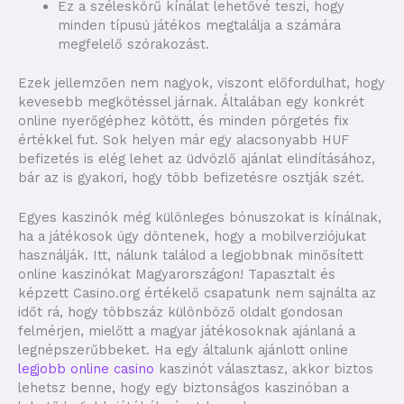
Ez a széleskörű kínálat lehetővé teszi, hogy
minden típusú játékos megtalálja a számára
megfelelő szórakozást.
Ezek jellemzően nem nagyok, viszont előfordulhat, hogy
kevesebb megkötéssel járnak. Általában egy konkrét
online nyerőgéphez kötött, és minden pörgetés fix
értékkel fut. Sok helyen már egy alacsonyabb HUF
befizetés is elég lehet az üdvözlő ajánlat elindításához,
bár az is gyakori, hogy több befizetésre osztják szét.
Egyes kaszinók még különleges bónuszokat is kínálnak,
ha a játékosok úgy döntenek, hogy a mobilverziójukat
használják. Itt, nálunk találod a legjobbnak minősített
online kaszinókat Magyarországon! Tapasztalt és
képzett Casino.org értékelő csapatunk nem sajnálta az
időt rá, hogy többszáz különböző oldalt gondosan
felmérjen, mielőtt a magyar játékosoknak ajánlaná a
legnépszerűbbeket. Ha egy általunk ajánlott online
legjobb online casino
kaszinót választasz, akkor biztos
lehetsz benne, hogy egy biztonságos kaszinóban a