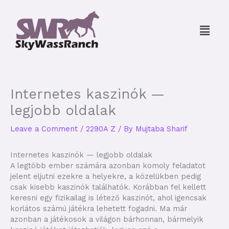
Skip
to
Menu
content
Internetes kaszinók —
legjobb oldalak
Leave a Comment
/
2290A Z
/ By
Mujtaba Sharif
Internetes kaszinók — legjobb oldalak
A legtöbb ember számára azonban komoly feladatot
jelent eljutni ezekre a helyekre, a közelükben pedig
csak kisebb kaszinók találhatók. Korábban fel kellett
keresni egy fizikailag is létező kaszinót, ahol igencsak
korlátos számú játékra lehetett fogadni. Ma már
azonban a játékosok a világon bárhonnan, bármelyik