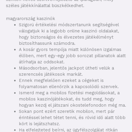
széles játékkínálattal büszkélkedhet.
magyarország kaszinók
Szigorú értékelési módszertanunk segítségével
válogatjuk ki a legjobb online kaszinó oldalakat,
hogy biztonságos és élvezetes játékélményt
biztosíthassunk számodra.
A kosár gyors tempója miatt különösen izgalmas
élőben, mert egy-egy jobb sorozat pillanatok alatt
átírhatja az oddsokat.
Másodsorban, jelentős jackpot ütheti velük a
szerencsés játékosok markát.
Ennek megfelelően ezeket a cégeket is
folyamatosan ellenőrzik a kapcsolódó szervek.
Ismerd meg a mobilos fizetési megoldásokat, a
mobilos kaszinójátékokat, és tudd meg, hogy
hogyan kezdj el játszani okostelefonodon még ma.
Sokan pont ezért szeretik mobilon, mert pár
érintéssel lehet tétet tenni, és rövid idő alatt több
kört is lejátszhatsz.
Ha elfelejteted beírni, az ügyfélszolgálat ritkán