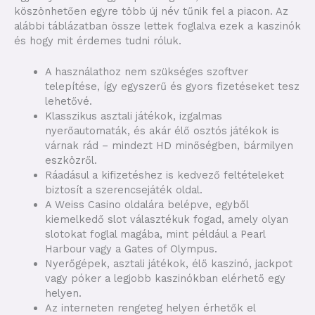
köszönhetően egyre több új név tűnik fel a piacon. Az
alábbi táblázatban össze lettek foglalva ezek a kaszinók
és hogy mit érdemes tudni róluk.
A használathoz nem szükséges szoftver
telepítése, így egyszerű és gyors fizetéseket tesz
lehetővé.
Klasszikus asztali játékok, izgalmas
nyerőautomaták, és akár élő osztós játékok is
várnak rád – mindezt HD minőségben, bármilyen
eszközről.
Ráadásul a kifizetéshez is kedvező feltételeket
biztosít a szerencsejáték oldal.
A Weiss Casino oldalára belépve, egyből
kiemelkedő slot választékuk fogad, amely olyan
slotokat foglal magába, mint például a Pearl
Harbour vagy a Gates of Olympus.
Nyerőgépek, asztali játékok, élő kaszinó, jackpot
vagy póker a legjobb kaszinókban elérhető egy
helyen.
Az interneten rengeteg helyen érhetők el