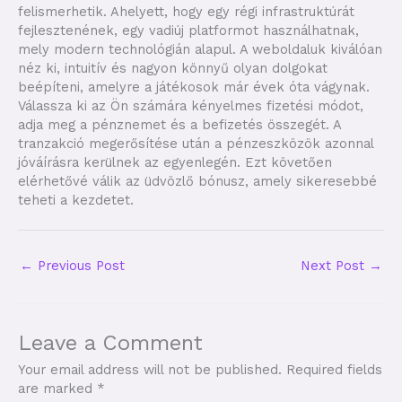
felismerhetik. Ahelyett, hogy egy régi infrastruktúrát
fejlesztenének, egy vadiúj platformot használhatnak,
mely modern technológián alapul. A weboldaluk kiválóan
néz ki, intuitív és nagyon könnyű olyan dolgokat
beépíteni, amelyre a játékosok már évek óta vágynak.
Válassza ki az Ön számára kényelmes fizetési módot,
adja meg a pénznemet és a befizetés összegét. A
tranzakció megerősítése után a pénzeszközök azonnal
jóváírásra kerülnek az egyenlegén. Ezt követően
elérhetővé válik az üdvözlő bónusz, amely sikeresebbé
teheti a kezdetet.
←
Previous Post
Next Post
→
Leave a Comment
Your email address will not be published.
Required fields
are marked
*