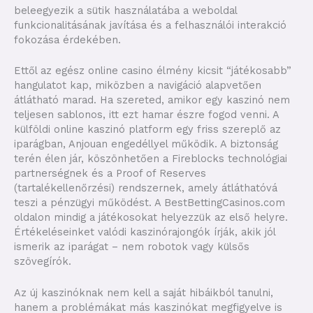
beleegyezik a sütik használatába a weboldal
funkcionalitásának javítása és a felhasználói interakció
fokozása érdekében.
Ettől az egész online casino élmény kicsit “játékosabb”
hangulatot kap, miközben a navigáció alapvetően
átlátható marad. Ha szereted, amikor egy kaszinó nem
teljesen sablonos, itt ezt hamar észre fogod venni. A
külföldi online kaszinó platform egy friss szereplő az
iparágban, Anjouan engedéllyel működik. A biztonság
terén élen jár, köszönhetően a Fireblocks technológiai
partnerségnek és a Proof of Reserves
(tartalékellenőrzési) rendszernek, amely átláthatóvá
teszi a pénzügyi működést. A BestBettingCasinos.com
oldalon mindig a játékosokat helyezzük az első helyre.
Értékeléseinket valódi kaszinórajongók írják, akik jól
ismerik az iparágat – nem robotok vagy külsős
szövegírók.
Az új kaszinóknak nem kell a saját hibáikból tanulni,
hanem a problémákat más kaszinókat megfigyelve is