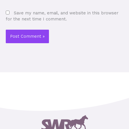
Save my name, email, and website in this browser
for the next time I comment.