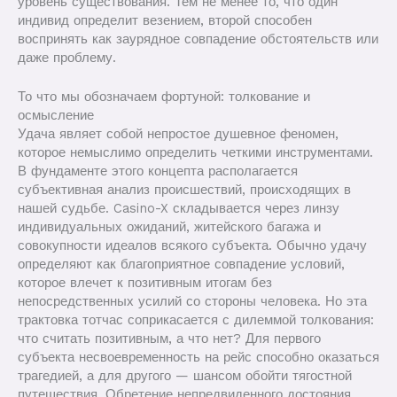
уровень существования. Тем не менее то, что один
индивид определит везением, второй способен
воспринять как заурядное совпадение обстоятельств или
даже проблему.
То что мы обозначаем фортуной: толкование и
осмысление
Удача являет собой непростое душевное феномен,
которое немыслимо определить четкими инструментами.
В фундаменте этого концепта располагается
субъективная анализ происшествий, происходящих в
нашей судьбе. Casino-X складывается через линзу
индивидуальных ожиданий, житейского багажа и
совокупности идеалов всякого субъекта. Обычно удачу
определяют как благоприятное совпадение условий,
которое влечет к позитивным итогам без
непосредственных усилий со стороны человека. Но эта
трактовка тотчас соприкасается с дилеммой толкования:
что считать позитивным, а что нет? Для первого
субъекта несвоевременность на рейс способно оказаться
трагедией, а для другого — шансом обойти тягостной
путешествия. Обретение непредвиденного достояния