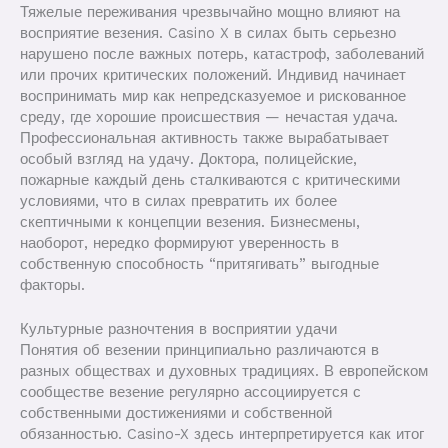
Тяжелые переживания чрезвычайно мощно влияют на
восприятие везения. Casino X в силах быть серьезно
нарушено после важных потерь, катастроф, заболеваний
или прочих критических положений. Индивид начинает
воспринимать мир как непредсказуемое и рискованное
среду, где хорошие происшествия — нечастая удача.
Профессиональная активность также вырабатывает
особый взгляд на удачу. Доктора, полицейские,
пожарные каждый день сталкиваются с критическими
условиями, что в силах превратить их более
скептичными к концепции везения. Бизнесмены,
наоборот, нередко формируют уверенность в
собственную способность “притягивать” выгодные
факторы.
Культурные разночтения в восприятии удачи
Понятия об везении принципиально различаются в
разных обществах и духовных традициях. В европейском
сообществе везение регулярно ассоциируется с
собственными достижениями и собственной
обязанностью. Casino-X здесь интерпретируется как итог