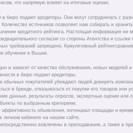
исом, что напрямую влияет на итоговые оценки.
и в бюро подают кредиторы. Они могут сотрудничать с ра
. Количество источников позволяет нам собирать и хранит
начение кредитного рейтинга. Настоящая информация не 
редварительного согласия со стороны Агентства и ссылки 
ных требований запрещено. Кумулятивный рейтингсравни
ни обучения в Вышке.
дно и зависит от качества обслуживания, новых моделей и
ивности в бюро подают кредиторы.
и обычных покупателей убеждают людей доверять компании
ься в бренде, отказываться от покупки его товаров или ус
ские данные, результаты опросов, экспертные оценки или
объекты по выбранным критериям.
ь эффективность объявления, потенциал площадки и врем
 в личном кабинете на нашем сайте.
епосредственно вовлечены в преподавание, а также в пр