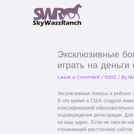
Skip
to
content
Эксклюзивные бо
играть на деньги
Leave a Comment
/
500Z
/ By
Mu
Эксклюзивные бонусы и рейтинг 
В это время в США создали комис
классификацией образовательных
подтверждения регистрации. Для 
на ваш адрес. Если не смогли най
отражающий расстановку сайтов 