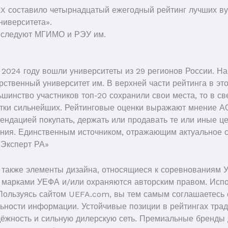
EX составило четырнадцатый ежегодный рейтинг лучших в
ниверситета».
м следуют МГИМО и РЭУ им.
 2024 году вошли университеты из 29 регионов России. Н
рственный университет им. В верхней части рейтинга в эт
ьшинство участников топ-20 сохранили свои места, то в с
цатки сильнейших. Рейтинговые оценки выражают мнение А
ендацией покупать, держать или продавать те или иные ц
ия. Единственным источником, отражающим актуальное с
«Эксперт РА»
 также элементы дизайна, относящиеся к соревнованиям 
марками УЕФА и/или охраняются авторским правом. Испо
Пользуясь сайтом UEFA.com, вы тем самым соглашаетесь 
ьности информации. Устойчивые позиции в рейтингах тра
дёжность и сильную дилерскую сеть. Премиальные бренды 