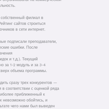
льность.
а собственный филиал в
ейтинг сайтов строиться
чников в сети интернет.
рые подписали преподаватели,
ческие ошибки. После
начения
док и т.д.). Текущий
о за 1-2 модуль и за 3-4
 сверх объема программы.
дить сразу трех конкурентов —
в соответствии с оценкой ряда
наиболее приближенный к
ых невозможно обойтись, и
льтате чего нами был выведен