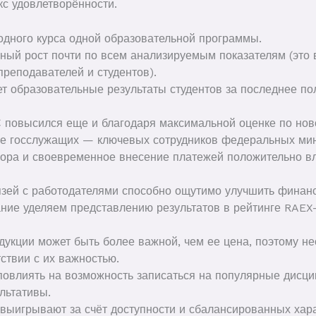
кс удовлетворённости.
 одного курса одной образовательной программы.
ный рост почти по всем анализируемым показателям (это 
реподавателей и студентов).
т образовательные результаты студентов за последнее пол
 повысился еще и благодаря максимальной оценке по нов
 госслужащих — ключевых сотрудников федеральных мини
ора и своевременное внесение платежей положительно вл
язей с работодателями способно ощутимо улучшить финанс
ие уделяем представлению результатов в рейтинге RAEX-
укции может быть более важной, чем ее цена, поэтому н
тствии с их важностью.
 повлиять на возможность записаться на популярные дисц
льтативы.
выигрывают за счёт доступности и сбалансированных хара