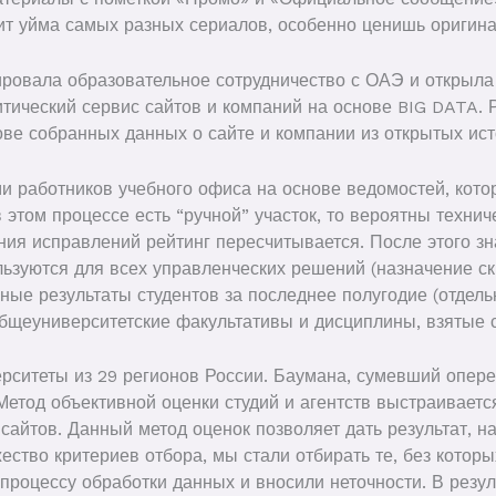
ит уйма самых разных сериалов, особенно ценишь оригина
ировала образовательное сотрудничество с ОАЭ и открыл
ический сервис сайтов и компаний на основе BIG DATA. Р
ве собранных данных о сайте и компании из открытых исто
и работников учебного офиса на основе ведомостей, кото
 этом процессе есть “ручной” участок, то вероятны техни
ния исправлений рейтинг пересчитывается. После этого з
ьзуются для всех управленческих решений (назначение ски
ные результаты студентов за последнее полугодие (отдельн
общеуниверситетские факультативы и дисциплины, взятые
рситеты из 29 регионов России. Баумана, сумевший опере
од объективной оценки студий и агентств выстраивается 
 сайтов. Данный метод оценок позволяет дать результат, 
ество критериев отбора, мы стали отбирать те, без котор
 процессу обработки данных и вносили неточности. В резу