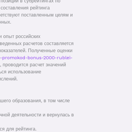
позиции в субрейтингах по
 составления рейтинга
ветствуют поставленным целям и
нных.
 опыт российских
оведенных расчетов составляется
показателей. Полученные оценки
o-promokod-bonus-2000-rublei-
, проводится расчет значений
ься использование
ислений.
шего образования, в том числе
чной деятельности и вернулась в
ся для рейтинга.