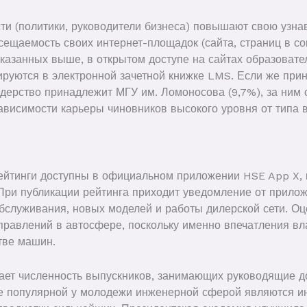
сти (политики, руководители бизнеса) повышают свою узн
ещаемость своих интернет-площадок (сайта, страниц в со
указанных выше, в открытом доступе на сайтах образоват
лируются в электронной зачетной книжке LMS. Если же прин
идерство принадлежит МГУ им. Ломоносова (9,7%), за ни
висимости карьеры чиновников высокого уровня от типа в
ейтинги доступны в официальном приложении HSE App X, 
. При публикации рейтинга приходит уведомление от прилож
обслуживания, новых моделей и работы дилерской сети. О
равлений в автосфере, поскольку именно впечатления вл
тве машин.
ает численность выпускников, занимающих руководящие 
ее популярной у молодежи инженерной сферой являются и