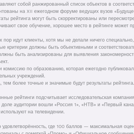
авляют собой ранжированный список объектов в соответс
ентованы на XII ежегодном форуме ведущих вузов «Будущ
таты рейтинга могут быть скорректированы или пересмотр
чивают свое обучение, хорошее место в рейтинге может пр
их пор идут клиенты, хотя мы не делали ничего специально,
ые критерии должны быть объективными и соответствоват
олжны быть анализированы для выявления закономерносте
ект.
 комиссию по образованию, которая ежегодно публиковала
ельных учреждений.
, тем более точные и значимые будут результаты рейтинга
нные рейтинги подсчитывает исследовательская компания 
о доле аудитории вошли «Россия 1», «НТВ» и «Первый кан
 используют на телевидении.
 удовлетворённость, где 100 баллов — максимальная оцен
материалы с пометкой «Промо» и «Официальное сообщение