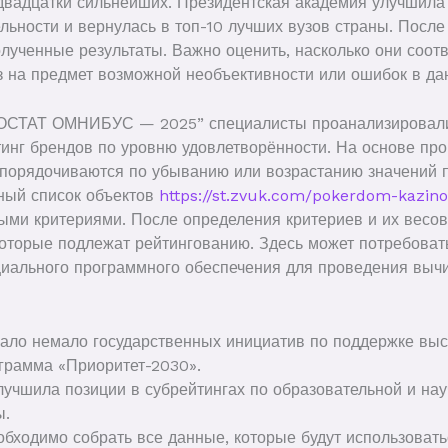
 двадцатки сильнейших. Президентская академия улучшила 
льности и вернулась в топ-10 лучших вузов страны. После
лученные результаты. Важно оценить, насколько они соот
з на предмет возможной необъективности или ошибок в да
ТОСТАТ ОМНИБУС — 2025” специалисты проанализировали
тинг брендов по уровню удовлетворённости. На основе пр
 упорядочиваются по убыванию или возрастанию значений 
ный список объектов
https://st.zvuk.com/pokerdom-kazin
ыми критериями. После определения критериев и их весов
 которые подлежат рейтингованию. Здесь может потребоват
иального программного обеспечения для проведения выч
вало немало государственных инициатив по поддержке выс
грамма «Приоритет-2030».
учшила позиции в субрейтингах по образовательной и нау
ы.
бходимо собрать все данные, которые будут использовать