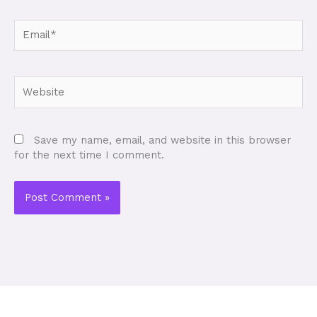
Email*
Website
Save my name, email, and website in this browser
for the next time I comment.