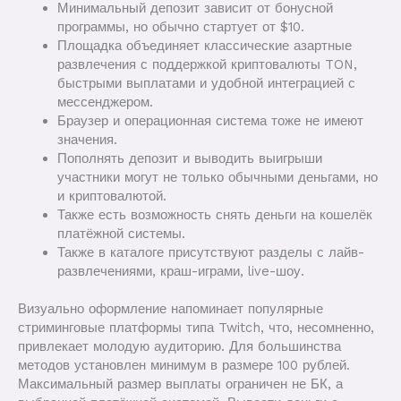
Минимальный депозит зависит от бонусной
программы, но обычно стартует от $10.
Площадка объединяет классические азартные
развлечения с поддержкой криптовалюты TON,
быстрыми выплатами и удобной интеграцией с
мессенджером.
Браузер и операционная система тоже не имеют
значения.
Пополнять депозит и выводить выигрыши
участники могут не только обычными деньгами, но
и криптовалютой.
Также есть возможность снять деньги на кошелёк
платёжной системы.
Также в каталоге присутствуют разделы с лайв-
развлечениями, краш-играми, live-шоу.
Визуально оформление напоминает популярные
стриминговые платформы типа Twitch, что, несомненно,
привлекает молодую аудиторию. Для большинства
методов установлен минимум в размере 100 рублей.
Максимальный размер выплаты ограничен не БК, а