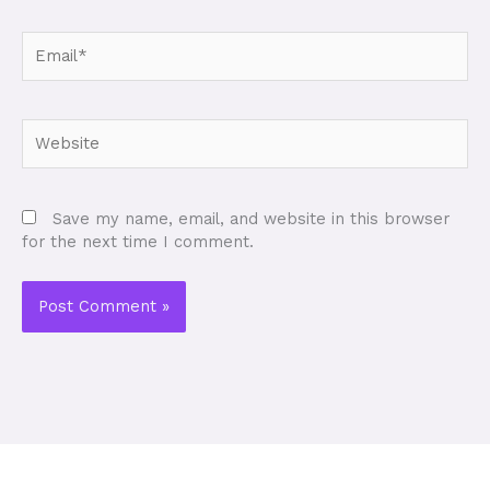
Email*
Website
Save my name, email, and website in this browser
for the next time I comment.