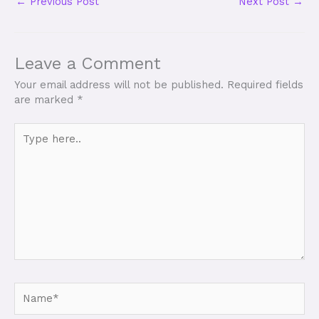
←
Previous Post
Next Post
→
Leave a Comment
Your email address will not be published.
Required fields
are marked
*
Type
here..
Name*