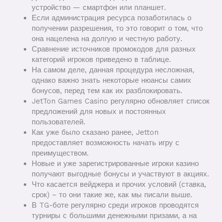
устройство — смартфон или планшет.
Если администрация ресурса позаботилась о
получении разрешения, то это говорит о том, что
она нацелена на долгую и честную работу.
Сравнение источников промокодов для разных
категорий игроков приведено в таблице.
На самом деле, данная процедура несложная,
однако важно знать некоторые нюансы самих
бонусов, перед тем как их разблокировать.
JetTon Games Casino регулярно обновляет список
предложений для новых и постоянных
пользователей.
Как уже было сказано ранее, Jetton
предоставляет возможность начать игру с
преимуществом.
Новые и уже зарегистрированные игроки казино
получают выгодные бонусы и участвуют в акциях.
Что касается вейджера и прочих условий (ставка,
срок) – то они такие же, как мы писали выше.
В TG-боте регулярно среди игроков проводятся
турниры с большими денежными призами, а на