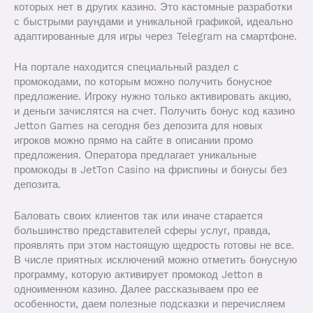
которых нет в других казино. Это кастомные разработки
с быстрыми раундами и уникальной графикой, идеально
адаптированные для игры через Telegram на смартфоне.
На портале находится специальный раздел с
промокодами, по которым можно получить бонусное
предложение. Игроку нужно только активировать акцию,
и деньги зачислятся на счет. Получить бонус код казино
Jetton Games на сегодня без депозита для новых
игроков можно прямо на сайте в описании промо
предложения. Оператора предлагает уникальные
промокоды в JetTon Casino на фриспины и бонусы без
депозита.
Баловать своих клиентов так или иначе старается
большинство представителей сферы услуг, правда,
проявлять при этом настоящую щедрость готовы не все.
В числе приятных исключений можно отметить бонусную
программу, которую активирует промокод Jetton в
одноименном казино. Далее рассказываем про ее
особенности, даем полезные подсказки и перечисляем