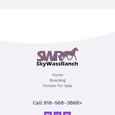
Home
Boarding
Horses For Sale
Call 918-568-3868>