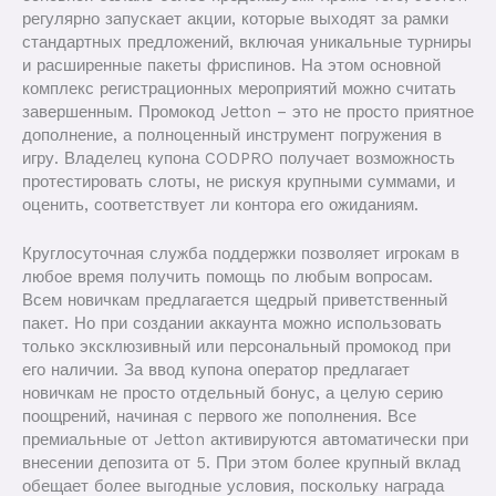
регулярно запускает акции, которые выходят за рамки
стандартных предложений, включая уникальные турниры
и расширенные пакеты фриспинов. На этом основной
комплекс регистрационных мероприятий можно считать
завершенным. Промокод Jetton – это не просто приятное
дополнение, а полноценный инструмент погружения в
игру. Владелец купона CODPRO получает возможность
протестировать слоты, не рискуя крупными суммами, и
оценить, соответствует ли контора его ожиданиям.
Круглосуточная служба поддержки позволяет игрокам в
любое время получить помощь по любым вопросам.
Всем новичкам предлагается щедрый приветственный
пакет. Но при создании аккаунта можно использовать
только эксклюзивный или персональный промокод при
его наличии. За ввод купона оператор предлагает
новичкам не просто отдельный бонус, а целую серию
поощрений, начиная с первого же пополнения. Все
премиальные от Jetton активируются автоматически при
внесении депозита от 5. При этом более крупный вклад
обещает более выгодные условия, поскольку награда