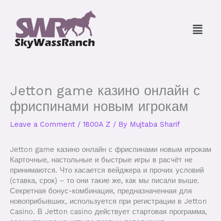
Skip
to
Menu
content
Jetton game казино онлайн с
фриспинами новым игрокам
Leave a Comment
/
1800A Z
/ By
Mujtaba Sharif
Jetton game казино онлайн с фриспинами новым игрокам
Карточные, настольные и быстрые игры в расчёт не
принимаются. Что касается вейджера и прочих условий
(ставка, срок) – то они такие же, как мы писали выше.
Секретная бонус-комбинация, предназначенная для
новоприбывших, используется при регистрации в Jetton
Casino. В Jetton casino действует стартовая программа,