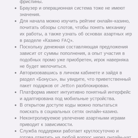
фриспины.
Браузер и операционная система тоже не имеют
значения.
Для начала можно изучить рейтинг онлайн-казино,
почитать обзоры слотов, чтобы понять механику
их работы, а также узнать об основах азартных игр
в разделе «Казино FAQ».
Поскольку денежная составляющая предложения
зависит от суммы пополнения, а опыт участия в
подобных промо уже приобретен, игрок наверняка
не будет мелочиться.
Авторизовавшись в личном кабинете и зайдя в
раздел «Бонусы», вы увидите, что приветственный
пакет подарков от Jetton разблокирован.
Платформа имеет интуитивно понятный интерфейс
и адаптирована под мобильные устройства.
В открытом доступе коды можно попытаться
поискать в социальных сетях онлайн-казино.
Неконтролируемое увлечение азартными играми
приводит к зависимости.
Служба поддержки работает круглосуточно и
готова ответить на любой вопрос через онлайн-чат