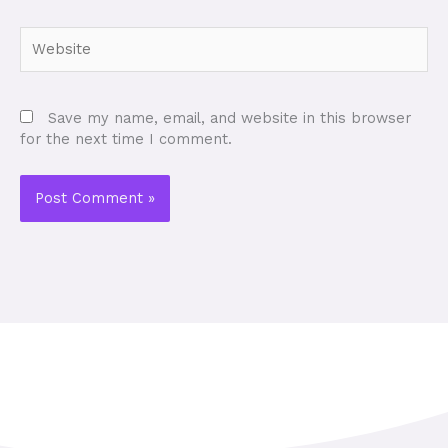
Website
Save my name, email, and website in this browser
for the next time I comment.