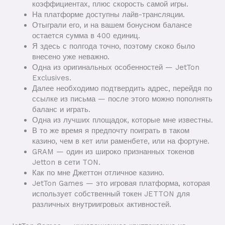
коэффициентах, плюс скорость самой игры.
На платформе доступны лайв-трансляции.
Отыграли его, и на вашем бонусном балансе
остается сумма в 400 единиц.
Я здесь с полгода точно, поэтому скоко было
внесено уже неважно.
Одна из оригинальных особенностей — JetTon
Exclusives.
Далее необходимо подтвердить адрес, перейдя по
ссылке из письма — после этого можно пополнять
баланс и играть.
Одна из лучших площадок, которые мне известны.
В то же время я предпочту поиграть в таком
казино, чем в кет или раменбете, или на фортуне.
GRAM — один из широко признанных токенов
Jetton в сети TON.
Как по мне Джеттон отличное казино.
JetTon Games — это игровая платформа, которая
использует собственный токен JETTON для
различных внутриигровых активностей.