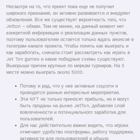
Несмотря на то, что проект пока еще не получил
широкого признания, он активно развивается и внедряет
обновления. Все же существует вероятность того, что
Jetton – обман. Тем не менее, на данный момент нет
конкретной информации о реализации данных пунктов,
поэтому пользователям остается только ждать анонсов в
телеграм-канале проекта. Чтобы понять как выиграть и
как заработать, сначала стоит рассмотреть как играть в
Jet Ton games и какие победные схемы существуют.
Выигрыши причем крупные по меркам турниров. На 5
месте можно выиграть около 5000.
Потому и рад, что у нее активные соцсети и
проводятся разные интересные мероприятия.
Эти NFT не только приносят прибыль, но и могут
быть проданы на рынке JetTon, добавляя слой
вовлеченности и потенциального заработка для
пользователей.
Для нас действительно важно видеть, что игроки
отмечают удобство платформы, работу поддержки,
активности для пользователей и общую