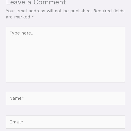
Leave a Comment
Your email address will not be published.
Required fields
are marked
*
Type
here..
Name*
Email*