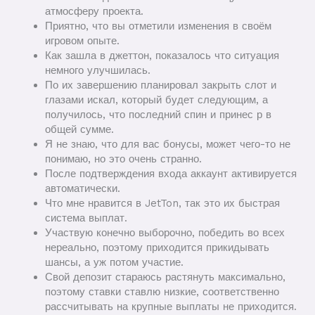
атмосферу проекта.
Приятно, что вы отметили изменения в своём
игровом опыте.
Как зашла в джеттон, показалось что ситуация
немного улучшилась.
По их завершению планировал закрыть слот и
глазами искал, который будет следующим, а
получилось, что последний спин и принес р в
общей сумме.
Я не знаю, что для вас бонусы, может чего-то не
понимаю, но это очень странно.
После подтверждения входа аккаунт активируется
автоматически.
Что мне нравится в JetTon, так это их быстрая
система выплат.
Участвую конечно выборочно, победить во всех
нереально, поэтому приходится прикидывать
шансы, а уж потом участие.
Свой депозит стараюсь растянуть максимально,
поэтому ставки ставлю низкие, соответственно
рассчитывать на крупные выплаты не приходится.