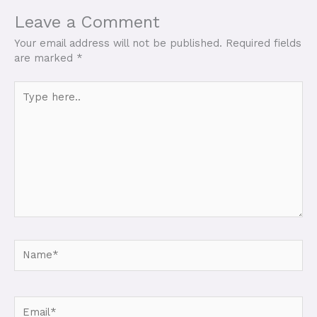
Leave a Comment
Your email address will not be published.
Required fields
are marked
*
Type
here..
Name*
Email*