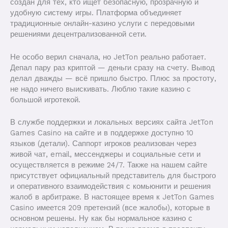
создан для тех, кто ищет безопасную, прозрачную и
удобную систему игры. Платформа объединяет
традиционные онлайн-казино услуги с передовыми
решениями децентрализованной сети.
Не особо верил сначала, но JetTon реально работает.
Депал пару раз криптой — деньги сразу на счету. Вывод
делал дважды — всё пришло быстро. Плюс за простоту,
не надо ничего выискивать. Люблю такие казино с
большой игротекой.
В службе поддержки и локальных версиях сайта JetTon
Games Casino на сайте и в поддержке доступно 10
языков (детали). Саппорт игроков реализован через
живой чат, email, мессенджеры и социальные сети и
осуществляется в режиме 24/7. Также на нашем сайте
присутствует официальный представитель для быстрого
и оперативного взаимодействия с комьюнити и решения
жалоб в арбитраже. В настоящее время к JetTon Games
Casino имеется 209 претензий (все жалобы), которые в
основном решены. Ну как бы нормальное казино с