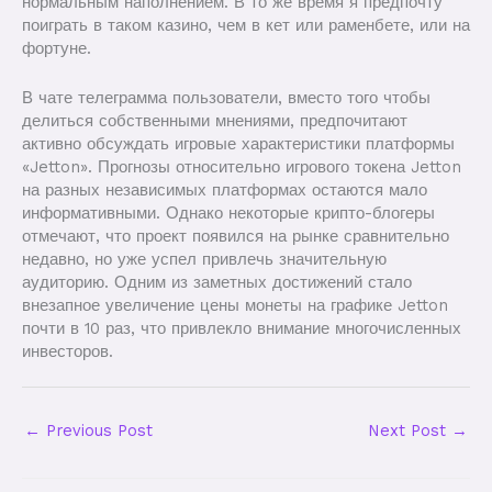
нормальным наполнением. В то же время я предпочту
поиграть в таком казино, чем в кет или раменбете, или на
фортуне.
В чате телеграмма пользователи, вместо того чтобы
делиться собственными мнениями, предпочитают
активно обсуждать игровые характеристики платформы
«Jetton». Прогнозы относительно игрового токена Jetton
на разных независимых платформах остаются мало
информативными. Однако некоторые крипто-блогеры
отмечают, что проект появился на рынке сравнительно
недавно, но уже успел привлечь значительную
аудиторию. Одним из заметных достижений стало
внезапное увеличение цены монеты на графике Jetton
почти в 10 раз, что привлекло внимание многочисленных
инвесторов.
←
Previous Post
Next Post
→