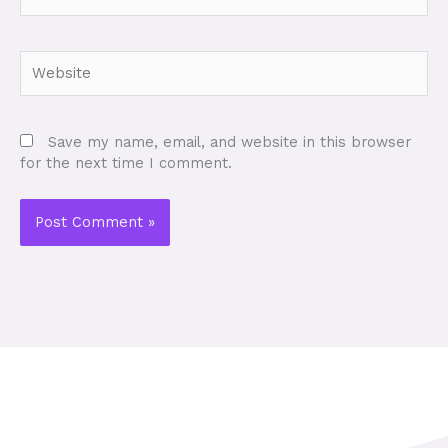
Website
Save my name, email, and website in this browser
for the next time I comment.