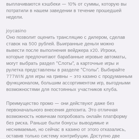
выплачиваются кэшбеки — 10% от суммы, которую вы
потратили в нашем заведении в течение прошедшей
недели.
joycasino
Оно позволит оценить трансляцию с дилером, сделав
ставок на 500 рублей. Выигранные деньги можно
вывести после выполнения вейджера х20. Игроки,
которые предпочитают барабанные игровые автоматы,
могут выбрать раздел "Слоты", а карточные игры и
рулетка представлены в разделе "Столы". Выбирайте
777WIN для игры на гривны – это казино с продуманным
функционалом, большим ассортиментом игр, выгодными
возможностями для постоянных участников клуба.
Преимущество промо — они действуют даже без
первоначального внесения депозита. Это отличная
возможность новичкам попробовать онлайн платформу
без риска. Раньше были бонусы выводимые и
неснимаемые, но сейчас в казино от этого отказались,
оставив только систему контрибуции. Доступно две