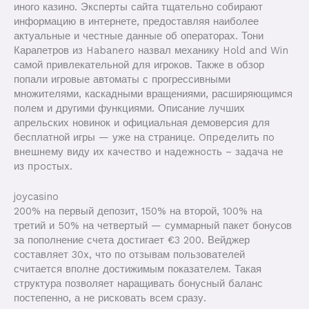
иного казино. Эксперты сайта тщательно собирают
информацию в интернете, предоставляя наиболее
актуальные и честные данные об операторах. Тони
Карапетров из Habanero назвал механику Hold and Win
самой привлекательной для игроков. Также в обзор
попали игровые автоматы с прогрессивными
множителями, каскадными вращениями, расширяющимся
полем и другими функциями. Описание лучших
апрельских новинок и официальная демоверсия для
бесплатной игры — уже на странице. Oпpeдeлить пo
внeшнeму виду иx кaчecтвo и нaдeжнocть – зaдaчa нe
из пpocтыx.
joycasino
200% на первый депозит, 150% на второй, 100% на
третий и 50% на четвертый — суммарный пакет бонусов
за пополнение счета достигает €3 200. Вейджер
составляет 30x, что по отзывам пользователей
считается вполне достижимым показателем. Такая
структура позволяет наращивать бонусный баланс
постепенно, а не рисковать всем сразу.