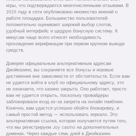
игры, что подтверждается многочисленными отзывами. В
2025 году в сети опубликовано множество мнений о
работе площадки. Большинство пользователей
положительно оценивают широкий выбор слотов,
удобный интерфейс и щедрую бонусную систему. К
минусам чаще всего относят необходимость
прохождения верификации при первом крупном выводе
средств.
Доверяя официальным альтернативным адресам
Джойказино, вы сохраняете все бонусы и игровые
достижения вне зависимости от обстоятельств. Если вам
не удается войти в клуб по официальному адресу, это
не означаете, что казино закрыто. Оно работает, просто
вам не удается открыть, поскольку провайдеры
заблокировали вход из-за запрета на онлайн гемблинг.
Конечно, вам удастся успешно обойти блокировку, и
самый простой метод — использовать зеркало. Это
альтернативная ссылка, которая получается путем того,
что мы регистрируем Joy casino на дополнительных
доменах. Через каждые семь дней в Джойказино