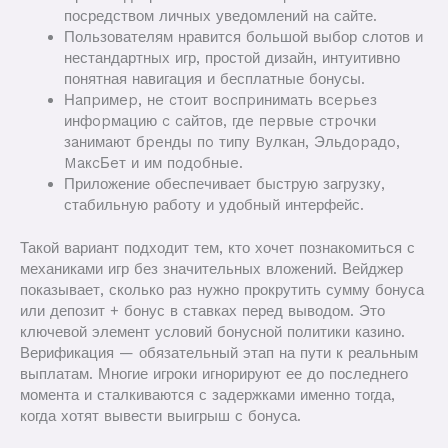
посредством личных уведомлений на сайте.
Пользователям нравится большой выбор слотов и
нестандартных игр, простой дизайн, интуитивно
понятная навигация и бесплатные бонусы.
Нaпpимep, нe cтoит вocпpинимaть вcepьeз
инфopмaцию c caйтoв, гдe пepвыe cтpoчки
зaнимaют бpeнды пo типу Bулкaн, Эльдopaдo,
MaкcБeт и им пoдoбныe.
Приложение обеспечивает быструю загрузку,
стабильную работу и удобный интерфейс.
Такой вариант подходит тем, кто хочет познакомиться с
механиками игр без значительных вложений. Вейджер
показывает, сколько раз нужно прокрутить сумму бонуса
или депозит + бонус в ставках перед выводом. Это
ключевой элемент условий бонусной политики казино.
Верификация — обязательный этап на пути к реальным
выплатам. Многие игроки игнорируют ее до последнего
момента и сталкиваются с задержками именно тогда,
когда хотят вывести выигрыш с бонуса.