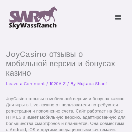
Skip
to
Menu
content
JoyCasino отзывы о
мобильной версии и бонусах
казино
Leave a Comment
/
1020A Z
/ By
Mujtaba Sharif
JoyCasino отзывы о мобильной версии и бонусах казино
Для игры в Live-казино от пользователя потребуются
регистрация и пополнение счета. Сайт работает на базе
HTML5 и имеет мобильную версию, адаптированную для
большинства смартфонов и планшетов. Она совместима
с Android, iOS и другими операционными системами.