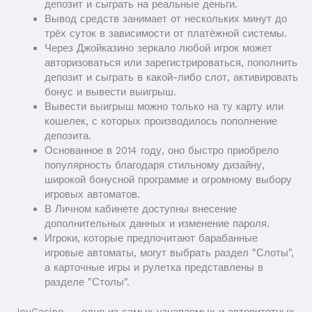
депозит и сыграть на реальные деньги.
Вывод средств занимает от нескольких минут до
трёх суток в зависимости от платёжной системы.
Через Джойказино зеркало любой игрок может
авторизоваться или зарегистрироваться, пополнить
депозит и сыграть в какой-либо слот, активировать
бонус и вывести выигрыш.
Вывести выигрыш можно только на ту карту или
кошелек, с которых производилось пополнение
депозита.
Основанное в 2014 году, оно быстро приобрело
популярность благодаря стильному дизайну,
широкой бонусной программе и огромному выбору
игровых автоматов.
В Личном кабинете доступны внесение
дополнительных данных и изменение пароля.
Игроки, которые предпочитают барабанные
игровые автоматы, могут выбрать раздел "Слоты",
а карточные игры и рулетка представлены в
разделе "Столы".
JoyCasino — одно из самых узнаваемых и авторитетных