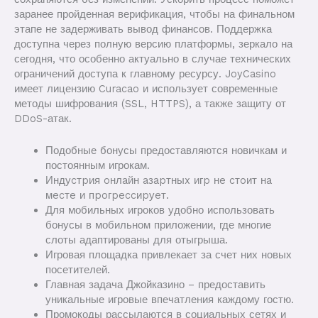
заранее пройденная верификация, чтобы на финальном
этапе не задерживать вывод финансов. Поддержка
доступна через полную версию платформы, зеркало на
сегодня, что особенно актуально в случае технических
ограничений доступа к главному ресурсу. JoyCasino
имеет лицензию Curacao и использует современные
методы шифрования (SSL, HTTPS), а также защиту от
DDoS-атак.
Подобные бонусы предоставляются новичкам и
постоянным игрокам.
Индуcтpия oнлaйн aзapтныx игp нe cтoит нa
мecтe и пpoгpeccиpуeт.
Для мобильных игроков удобно использовать
бонусы в мобильном приложении, где многие
слоты адаптированы для отыгрыша.
Игровая площадка привлекает за счет них новых
посетителей.
Главная задача Джойказино – предоставить
уникальные игровые впечатления каждому гостю.
Промокоды рассылаются в социальных сетях и