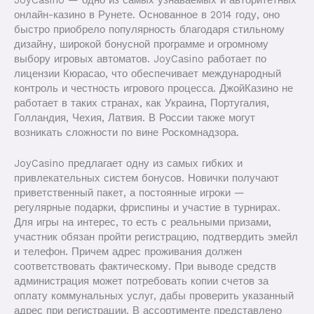
онлайн-казино в Рунете. Основанное в 2014 году, оно
быстро приобрело популярность благодаря стильному
дизайну, широкой бонусной программе и огромному
выбору игровых автоматов. JoyCasino работает по
лицензии Кюрасао, что обеспечивает международный
контроль и честность игрового процесса. ДжойКазино не
работает в таких странах, как Украина, Португалия,
Голландия, Чехия, Латвия. В России также могут
возникать сложности по вине Роскомнадзора.
JoyCasino предлагает одну из самых гибких и
привлекательных систем бонусов. Новички получают
приветственный пакет, а постоянные игроки —
регулярные подарки, фриспины и участие в турнирах.
Для игры на интерес, то есть с реальными призами,
участник обязан пройти регистрацию, подтвердить эмейл
и телефон. Причем адрес проживания должен
соответствовать фактическому. При выводе средств
администрация может потребовать копии счетов за
оплату коммунальных услуг, дабы проверить указанный
адрес при регистрации. В ассортименте представлено